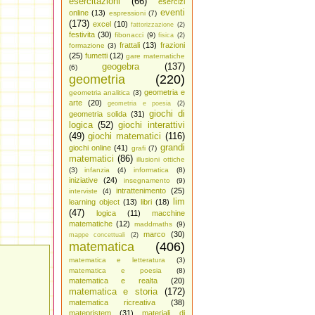
esercitazioni
(66)
esercizi
eventi
online
(13)
espressioni
(7)
(173)
excel
(10)
fattorizzazione
(2)
festivita
(30)
fibonacci
(9)
fisica
(2)
frattali
(13)
frazioni
formazione
(3)
(25)
fumetti
(12)
gare matematiche
geogebra
(137)
(6)
geometria
(220)
geometria e
geometria analitica
(3)
arte
(20)
geometria e poesia
(2)
giochi di
geometria solida
(31)
logica
(52)
giochi interattivi
(49)
giochi matematici
(116)
grandi
giochi online
(41)
grafi
(7)
matematici
(86)
illusioni ottiche
(3)
infanzia
(4)
informatica
(8)
iniziative
(24)
insegnamento
(9)
intrattenimento
(25)
interviste
(4)
lim
learning object
(13)
libri
(18)
(47)
logica
(11)
macchine
matematiche
(12)
maddmaths
(9)
marco
(30)
mappe concettuali
(2)
matematica
(406)
matematica e letteratura
(3)
matematica e poesia
(8)
matematica e realta
(20)
matematica e storia
(172)
matematica ricreativa
(38)
matepristem
(31)
materiali di