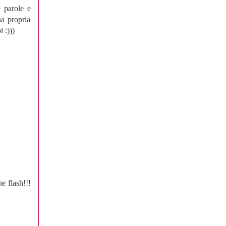
e parole e
na propria
 :)))
e flash!!!