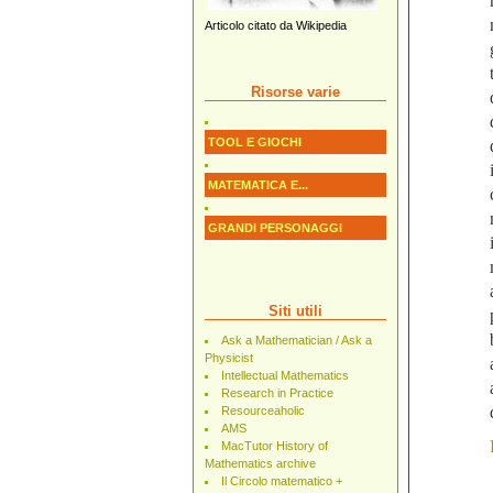
Articolo citato da Wikipedia
Risorse varie
TOOL E GIOCHI
MATEMATICA E...
GRANDI PERSONAGGI
Siti utili
Ask a Mathematician / Ask a
Physicist
Intellectual Mathematics
Research in Practice
Resourceaholic
AMS
MacTutor History of
Mathematics archive
Il Circolo matematico +