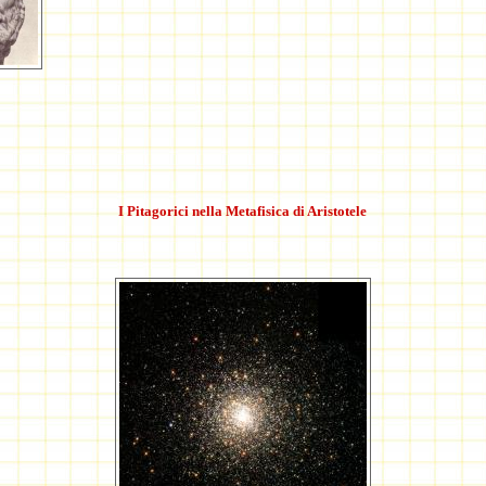
I Pitagorici nella Metafisica di Aristotele