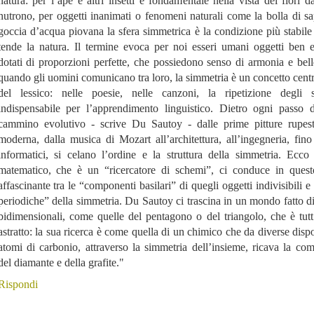
natura: per l’ape e altri insetti è fondamentale nella vista dei fiori da
nutrono, per oggetti inanimati o fenomeni naturali come la bolla di s
goccia d’acqua piovana la sfera simmetrica è la condizione più stabile
tende la natura. Il termine evoca per noi esseri umani oggetti ben eq
dotati di proporzioni perfette, che possiedono senso di armonia e bel
quando gli uomini comunicano tra loro, la simmetria è un concetto cent
del lessico: nelle poesie, nelle canzoni, la ripetizione degli
indispensabile per l’apprendimento linguistico. Dietro ogni passo d
cammino evolutivo - scrive Du Sautoy - dalle prime pitture rupestri
moderna, dalla musica di Mozart all’architettura, all’ingegneria, fino
informatici, si celano l’ordine e la struttura della simmetria. Ecco
matematico, che è un “ricercatore di schemi”, ci conduce in quest
affascinante tra le “componenti basilari” di quegli oggetti indivisibili e
periodiche” della simmetria. Du Sautoy ci trascina in un mondo fatto di
bidimensionali, come quelle del pentagono o del triangolo, che è tutt
astratto: la sua ricerca è come quella di un chimico che da diverse dispo
atomi di carbonio, attraverso la simmetria dell’insieme, ricava la co
del diamante e della grafite."
Rispondi