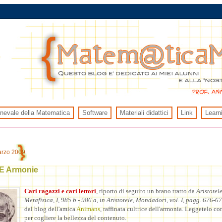
rnevale della Matematica
Software
Materiali didattici
Link
Learn
arzo 2009
E Armonie
Cari ragazzi e cari lettori
, riporto di seguito un brano tratto da
Aristotele
Metafisica, I, 985 b - 986 a, in Aristotele, Mondadori, vol. I, pagg. 676-67
dal blog dell'amica
Animans
, raffinata cultrice dell'armonia. Leggetelo co
per cogliere la bellezza del contenuto.