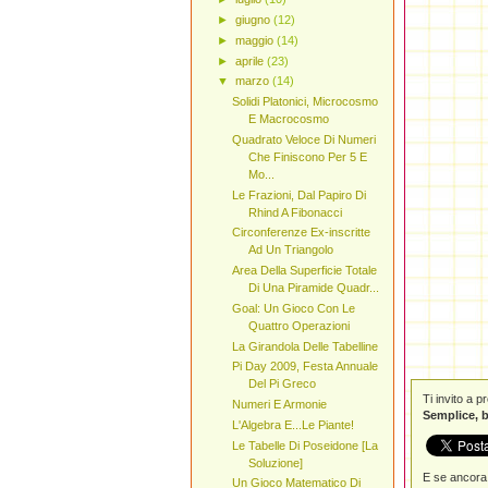
►
giugno
(12)
►
maggio
(14)
►
aprile
(23)
▼
marzo
(14)
Solidi Platonici, Microcosmo
E Macrocosmo
Quadrato Veloce Di Numeri
Che Finiscono Per 5 E
Mo...
Le Frazioni, Dal Papiro Di
Rhind A Fibonacci
Circonferenze Ex-inscritte
Ad Un Triangolo
Area Della Superficie Totale
Di Una Piramide Quadr...
Goal: Un Gioco Con Le
Quattro Operazioni
La Girandola Delle Tabelline
Pi Day 2009, Festa Annuale
Del Pi Greco
Ti invito a 
Numeri E Armonie
Semplice, b
L'Algebra E...Le Piante!
Le Tabelle Di Poseidone [La
Soluzione]
E se ancora 
Un Gioco Matematico Di