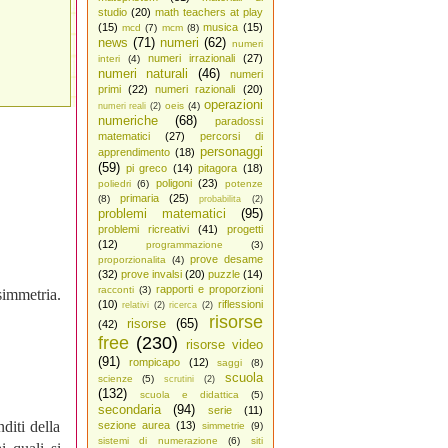
studio
(20)
math teachers at play
(15)
musica
(15)
mcd
(7)
mcm
(8)
news
(71)
numeri
(62)
numeri
numeri irrazionali
(27)
interi
(4)
numeri naturali
(46)
numeri
primi
(22)
numeri razionali
(20)
operazioni
oeis
(4)
numeri reali
(2)
numeriche
(68)
paradossi
matematici
(27)
percorsi di
personaggi
apprendimento
(18)
(59)
pi greco
(14)
pitagora
(18)
poligoni
(23)
poliedri
(6)
potenze
primaria
(25)
(8)
probabilita
(2)
problemi matematici
(95)
problemi ricreativi
(41)
progetti
(12)
programmazione
(3)
prove desame
proporzionalita
(4)
(32)
prove invalsi
(20)
puzzle
(14)
rapporti e proporzioni
racconti
(3)
immetria.
(10)
riflessioni
relativi
(2)
ricerca
(2)
risorse
risorse
(65)
(42)
free
(230)
risorse video
(91)
rompicapo
(12)
saggi
(8)
scuola
scienze
(5)
scrutini
(2)
(132)
scuola e didattica
(5)
secondaria
(94)
serie
(11)
diti della
sezione aurea
(13)
simmetrie
(9)
sistemi di numerazione
(6)
siti