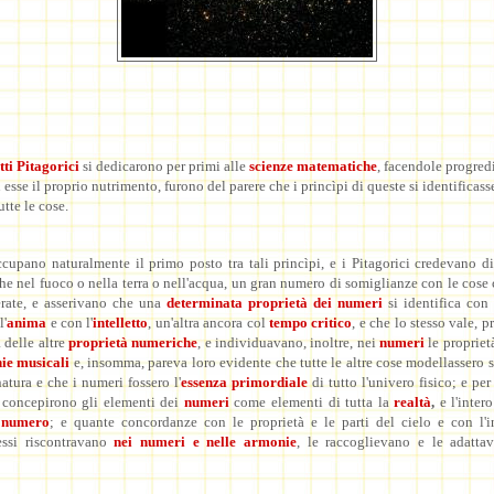
tti Pitagorici
si dedicarono per primi alle
scienze matematiche
, facendole progred
 esse il proprio nutrimento, furono del parere che i princìpi di queste si identificass
utte le cose.
cupano naturalmente il primo posto tra tali princìpi, e i Pitagorici credevano di
che nel fuoco o nella terra o nell'acqua, un gran numero di somiglianze con le cose
rate, e asserivano che una
determinata proprietà dei numeri
si identifica con
l'
anima
e con l'
intelletto
, un'altra ancora col
tempo critico
, e che lo stesso vale, p
 delle altre
proprietà numeriche
, e individuavano, inoltre, nei
numeri
le propriet
ie musicali
e, insomma, pareva loro evidente che tutte le altre cose modellassero 
natura e che i numeri fossero l'
essenza
primordiale
di tutto l'univero fisico; e per
i concepirono gli elementi dei
numeri
come elementi di tutta la
realtà
,
e l'inter
 numero
; e quante concordanze con le proprietà e le parti del cielo e con l'i
essi riscontravano
nei
numeri e nelle armonie
, le raccoglievano e le adatta