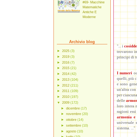
#69- Macchine
Matematiche
Antiche E
Moderne
Archivio blog
"... i
cosidde
►
2025
(3)
trovarono in
►
2019
(3)
principi di t
►
2016
(7)
►
2015
(21)
I numeri
oc
►
2014
(42)
quelli, più 
►
2013
(104)
e sono gene
►
2012
(211)
un'altra con 
►
2011
(109)
per ciascuna
►
2010
(197)
delle
armon
▼
2009
(172)
loro intera 
►
dicembre
(17)
ragioni ess
►
novembre
(20)
armonia e
►
ottobre
(14)
universale 
►
settembre
(10)
sistema. ..."
►
agosto
(10)
►
luglio
(10)