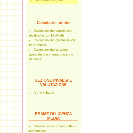
Web something else
Calcolatrici online
Calcola on-line espressioni
algebriche con MiniMath
Calcola on-line operazioni ed
espressioni
Calcola on-line la radice
quadrata di un numero intero o
decimale
SEZIONE INVALSI E
VALUTAZIONE
Archivio Invalsi
ESAME DI LICENZA
MEDIA
Risorse per la prova scritta di
Matematica