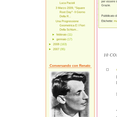
per essere s
Luca Pacioli
Grazie.
3 Marzo 2009, "Square
Root Day"- Il Giorno
Pubblicato 
Della R...
Etichette:
ma
Una Progressione
Geometrica E I Fiori
Della Schlum...
►
febbraio
(11)
►
gennaio
(17)
►
2008
(163)
►
2007
(95)
10 CO
Conversando con Renato