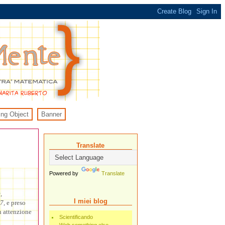
ing Object
Banner
Translate
Powered by
Translate
,
I miei blog
7,
e preso
n attenzione
Scientificando