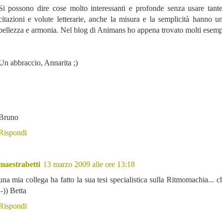
Si possono dire cose molto interessanti e profonde senza usare tant
citazioni e volute letterarie, anche la misura e la semplicità hanno u
bellezza e armonia. Nel blog di Animans ho appena trovato molti esempi
Un abbraccio, Annarita ;)
Bruno
Rispondi
maestrabetti
13 marzo 2009 alle ore 13:18
una mia collega ha fatto la sua tesi specialistica sulla Ritmomachia... ch
:-)) Betta
Rispondi