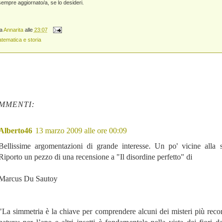
empre aggiornato/a, se lo desideri.
da
Annarita
alle
23:07
tematica e storia
MMENTI:
Alberto46
13 marzo 2009 alle ore 00:09
Bellissime argomentazioni di grande interesse. Un po' vicine alla s
Riporto un pezzo di una recensione a "Il disordine perfetto" di
Marcus Du Sautoy
"La simmetria è la chiave per comprendere alcuni dei misteri più recon