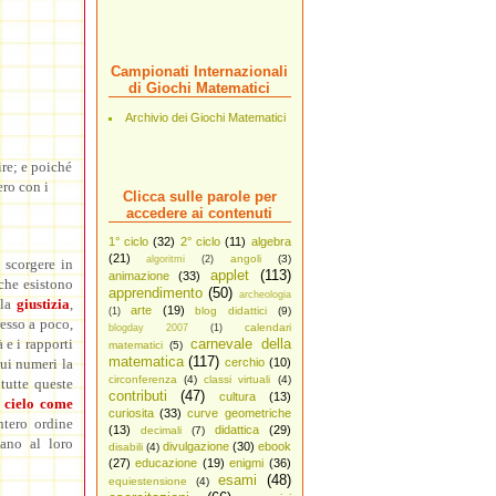
Campionati Internazionali
di Giochi Matematici
Archivio dei Giochi Matematici
ire; e poiché
ero con i
Clicca sulle parole per
accedere ai contenuti
1° ciclo
(32)
2° ciclo
(11)
algebra
(21)
angoli
(3)
algoritmi
(2)
 scorgere in
applet
(113)
animazione
(33)
 che esistono
apprendimento
(50)
archeologia
 la
giustizia
,
arte
(19)
blog didattici
(9)
(1)
resso a poco,
calendari
blogday 2007
(1)
à e i rapporti
carnevale della
matematici
(5)
matematica
(117)
sui numeri la
cerchio
(10)
circonferenza
(4)
classi virtuali
(4)
 tutte queste
contributi
(47)
cultura
(13)
o
cielo come
curiosita
(33)
curve geometriche
ntero ordine
(13)
didattica
(29)
decimali
(7)
vano al loro
divulgazione
(30)
ebook
disabili
(4)
(27)
educazione
(19)
enigmi
(36)
esami
(48)
equiestensione
(4)