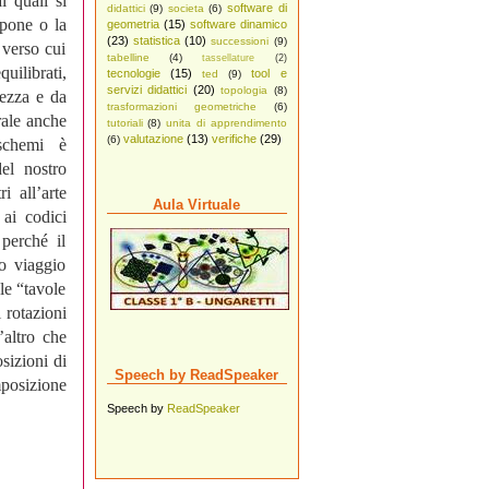
i quali si
software di
didattici
(9)
societa
(6)
apone o la
geometria
(15)
software dinamico
(23)
statistica
(10)
successioni
(9)
 verso cui
tabelline
(4)
tassellature
(2)
uilibrati,
tecnologie
(15)
tool e
ted
(9)
servizi didattici
(20)
topologia
(8)
lezza e da
trasformazioni geometriche
(6)
rale anche
tutoriali
(8)
unita di apprendimento
valutazione
(13)
verifiche
(29)
(6)
 schemi è
el nostro
 all’arte
Aula Virtuale
 ai codici
 perché il
o viaggio
 le “tavole
 rotazioni
’altro che
sizioni di
Speech by ReadSpeaker
mposizione
Speech by
ReadSpeaker