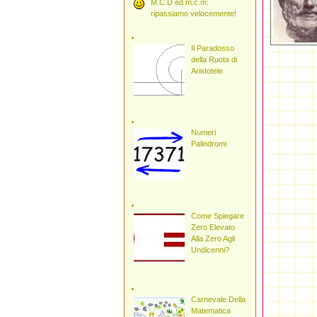
M.C.D ed m.c.m:
ripassiamo velocemente!
Il Paradosso
della Ruota di
Aristotele
Numeri
Palindromi
Come Spiegare
Zero Elevato
Alla Zero Agli
Undicenni?
Carnevale Della
Matematica