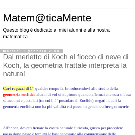
Matem@ticaMente
Questo blog è dedicato ai miei alunni e alla nostra
matematica.
martedì 1 gennaio 2008
Dal merletto di Koch al fiocco di neve di
Koch, la geometria frattale interpreta la
natura!
Cari ragazzi di 1°
, qualche tempo fa, introducendovi allo studio della
geometria euclidea
alcuni di voi si stupirono quando affermai che essa si basa
su assiomi e postulati (tra cui il 5° postulato di Euclide), negati i quali la
geometria euclidea non ha più validità e si possono generare
altre geometrie
.
All'epoca, dovetti frenare la vostra naturale curiosità, giusto per procedere
passo dopo passo e fornirvi le basi necessarie alla comprensione delle