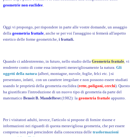
geometrie non euclidee
.
Oggi vi propongo, per rispondere in parte alle vostre domande, un assaggio
della
geometria frattale
, anche se per voi l'assaggino si fermerà all'aspetto
estetico delle forme geometriche,
i frattali.
Quando ci addentreremo, in futuro, nello studio della
Geometria frattale
, vi
renderete conto di come essa interpreti meravigliosamente la natura.
Gli
oggetti della natura
(alberi, montagne, nuvole, foglie, felci etc. ) si
presentano, infatti, con un carattere irregolare e non possono essere studiati
usando le proprietà della geometria euclidea (
rette, poligoni, cerchi
). Questo
ha giustificato l'introduzione di un nuovo tipo di geometria da parte del
matematico
Benoit B. Mandelbrot
(1982): la
geometria frattale
appunto.
Per i visitatori adulti, invece, l'articolo si propone di fornire risorse e
informazioni nei riguardi di questa meravigliosa geometria, che per essere
compresa non può prescindere dalla conoscenza delle
trasformazioni