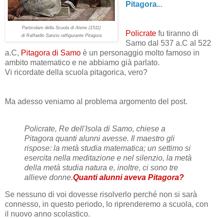
Pitagora
.
..
Particolare della Scuola di Atene (1511)
Policrate
fu tiranno di
di Raffaello Sanzio raffigurante Pitagora
Samo dal 537 a.C al 522
a.C,
Pitagora di Samo
è un personaggio molto famoso in
ambito matematico e ne abbiamo già parlato.
Vi ricordate della scuola pitagorica, vero?
Ma adesso veniamo al problema argomento del post.
Policrate, Re dell'Isola di Samo, chiese a
Pitagora quanti alunni avesse.
Il maestro gli
rispose: la metà studia matematica; un settimo si
esercita nella meditazione e nel silenzio, la metà
della metà studia natura e, inoltre, ci sono tre
allieve donne.
Quanti alunni aveva Pitagora?
Se nessuno di voi dovesse risolverlo perché non si sarà
connesso, in questo periodo, lo riprenderemo a scuola, con
il nuovo anno scolastico.