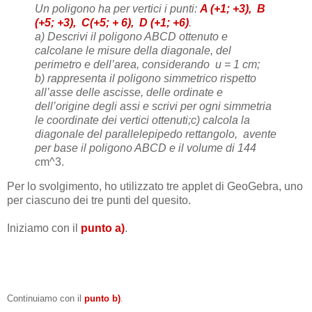
Un poligono ha per vertici i punti:
A (+1; +3), B
(+5; +3), C(+5; + 6), D (+1; +6)
.
a) Descrivi il poligono ABCD ottenuto e
calcolane le misure della diagonale, del
perimetro e dell’area, considerando u = 1 cm;
b) rappresenta il poligono simmetrico rispetto
all’asse delle ascisse, delle ordinate e
dell’origine degli assi e scrivi per ogni simmetria
le coordinate dei vertici ottenuti;
c) calcola la
diagonale del parallelepipedo rettangolo, avente
per base il poligono ABCD e il volume di 144
c
m^3.
Per lo svolgimento, ho utilizzato tre applet di GeoGebra, uno
per ciascuno dei tre punti del quesito.
Iniziamo con il
punto a)
.
Continuiamo con il
punto b)
.