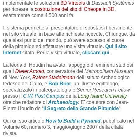
implementate le soluzioni
3D Virtools
di
Dassault Systèmes
per ricreare la
costruzione del sito di Cheope in 3D
,
esattamente come 4.500 anni fa.
Il sistema permette al presentatore di spostarsi liberamente
nel sito virtuale, in base alle richieste ricevute. Chiunque, da
qualsiasi punto del mondo, può avere accesso al cuore
della piramide ed effettuare una visita virtuale.
Qui il sito
Internet
citato. Per la visita virtuale,
cliccare qui
.
La teoria di Houdin ha avuto l'appoggio di eminenti studiosi
quali
Dieter Arnold
, conservatore del
Metropolitam Museum
di New York,
Rainer Stadelmann
dell'Istituto Archeologico
tedesco del Cairo, e
Bob Brier
, un illustre egittologo,
specializzato in paleopatologia e
Senior Research Fellow
presso il
C.W. Post Campus
della
Long Island University
otre che redattore di
Archaeology
.
E' coautore con Jean-
Pierre Houdin de “
Il Segreto della Grande Piramide
”.
Qui un suo articolo
How to Build a Pyramid
, pubblicato nel
Volume 60, numero 3, maggio/giugno 2007 della citata
rivista.