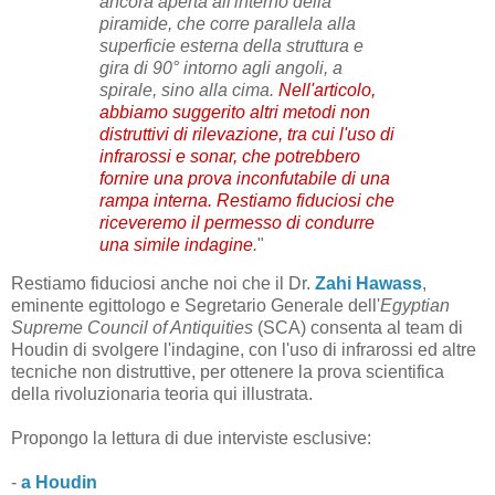
ancora aperta all'interno della
piramide, che corre parallela alla
superficie esterna della struttura e
gira di 90° intorno agli angoli, a
spirale, sino alla cima.
Nell'articolo,
abbiamo suggerito altri metodi non
distruttivi di rilevazione, tra cui l'uso di
infrarossi e sonar, che potrebbero
fornire una prova inconfutabile di una
rampa interna. Restiamo fiduciosi che
riceveremo il permesso di condurre
una simile indagine
.
"
Restiamo fiduciosi anche noi che il Dr.
Zahi Hawass
,
eminente egittologo e Segretario Generale dell'
Egyptian
Supreme Council of Antiquities
(SCA) consenta al team di
Houdin di svolgere l'indagine, con l'uso di infrarossi ed altre
tecniche non distruttive, per ottenere la prova scientifica
della rivoluzionaria teoria qui illustrata.
Propongo la lettura di due interviste esclusive:
-
a Houdin