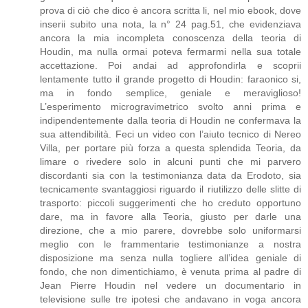
prova di ciò che dico è ancora scritta li, nel mio ebook, dove
inserii subito una nota, la n° 24 pag.51, che evidenziava
ancora la mia incompleta conoscenza della teoria di
Houdin, ma nulla ormai poteva fermarmi nella sua totale
accettazione. Poi andai ad approfondirla e scoprii
lentamente tutto il grande progetto di Houdin: faraonico si,
ma in fondo semplice, geniale e meraviglioso!
L’esperimento microgravimetrico svolto anni prima e
indipendentemente dalla teoria di Houdin ne confermava la
sua attendibilità. Feci un video con l’aiuto tecnico di Nereo
Villa, per portare più forza a questa splendida Teoria, da
limare o rivedere solo in alcuni punti che mi parvero
discordanti sia con la testimonianza data da Erodoto, sia
tecnicamente svantaggiosi riguardo il riutilizzo delle slitte di
trasporto: piccoli suggerimenti che ho creduto opportuno
dare, ma in favore alla Teoria, giusto per darle una
direzione, che a mio parere, dovrebbe solo uniformarsi
meglio con le frammentarie testimonianze a nostra
disposizione ma senza nulla togliere all’idea geniale di
fondo, che non dimentichiamo, è venuta prima al padre di
Jean Pierre Houdin nel vedere un documentario in
televisione sulle tre ipotesi che andavano in voga ancora