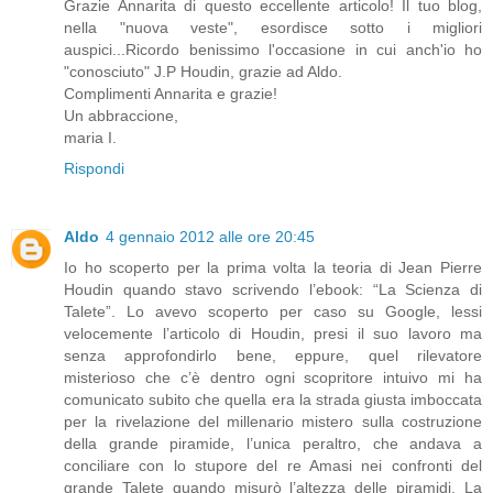
Grazie Annarita di questo eccellente articolo! Il tuo blog,
nella "nuova veste", esordisce sotto i migliori
auspici...Ricordo benissimo l'occasione in cui anch'io ho
"conosciuto" J.P Houdin, grazie ad Aldo.
Complimenti Annarita e grazie!
Un abbraccione,
maria I.
Rispondi
Aldo
4 gennaio 2012 alle ore 20:45
Io ho scoperto per la prima volta la teoria di Jean Pierre
Houdin quando stavo scrivendo l’ebook: “La Scienza di
Talete”. Lo avevo scoperto per caso su Google, lessi
velocemente l’articolo di Houdin, presi il suo lavoro ma
senza approfondirlo bene, eppure, quel rilevatore
misterioso che c’è dentro ogni scopritore intuivo mi ha
comunicato subito che quella era la strada giusta imboccata
per la rivelazione del millenario mistero sulla costruzione
della grande piramide, l’unica peraltro, che andava a
conciliare con lo stupore del re Amasi nei confronti del
grande Talete quando misurò l’altezza delle piramidi. La