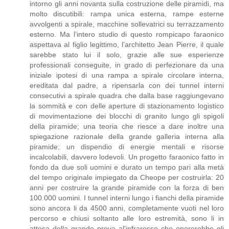
intorno gli anni novanta sulla costruzione delle piramidi, ma
molto discutibili: rampa unica esterna, rampe esterne
avvolgenti a spirale, macchine sollevatrici su terrazzamento
esterno. Ma l’intero studio di questo rompicapo faraonico
aspettava al figlio legittimo, l’architetto Jean Pierre, il quale
sarebbe stato lui il solo, grazie alle sue esperienze
professionali conseguite, in grado di perfezionare da una
iniziale ipotesi di una rampa a spirale circolare interna,
ereditata dal padre, a ripensarla con dei tunnel interni
consecutivi a spirale quadra che dalla base raggiungevano
la sommità e con delle aperture di stazionamento logistico
di movimentazione dei blocchi di granito lungo gli spigoli
della piramide; una teoria che riesce a dare inoltre una
spiegazione razionale della grande galleria interna alla
piramide; un dispendio di energie mentali e risorse
incalcolabili, davvero lodevoli. Un progetto faraonico fatto in
fondo da due soli uomini e durato un tempo pari alla metà
del tempo originale impiegato da Cheope per costruirla: 20
anni per costruire la grande piramide con la forza di ben
100.000 uomini. I tunnel interni lungo i fianchi della piramide
sono ancora li da 4500 anni, completamente vuoti nel loro
percorso e chiusi soltanto alle loro estremità, sono li in
attesa della grande prova al'infrarosso che onorerebbe gli