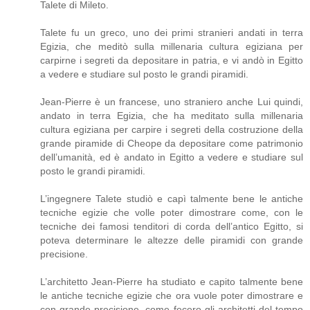
Talete di Mileto.
Talete fu un greco, uno dei primi stranieri andati in terra
Egizia, che meditò sulla millenaria cultura egiziana per
carpirne i segreti da depositare in patria, e vi andò in Egitto
a vedere e studiare sul posto le grandi piramidi.
Jean-Pierre è un francese, uno straniero anche Lui quindi,
andato in terra Egizia, che ha meditato sulla millenaria
cultura egiziana per carpire i segreti della costruzione della
grande piramide di Cheope da depositare come patrimonio
dell’umanità, ed è andato in Egitto a vedere e studiare sul
posto le grandi piramidi.
L’ingegnere Talete studiò e capì talmente bene le antiche
tecniche egizie che volle poter dimostrare come, con le
tecniche dei famosi tenditori di corda dell’antico Egitto, si
poteva determinare le altezze delle piramidi con grande
precisione.
L’architetto Jean-Pierre ha studiato e capito talmente bene
le antiche tecniche egizie che ora vuole poter dimostrare e
con grande precisione, come fecero gli architetti del tempo