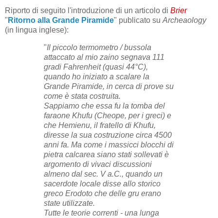
Riporto di seguito l'introduzione di un articolo di
Brier
"
Ritorno alla Grande Piramide
" publicato su
Archeaology
(in lingua inglese):
"
Il piccolo termometro / bussola
attaccato al mio zaino segnava 111
gradi Fahrenheit (quasi 44°C),
quando ho iniziato a scalare la
Grande Piramide, in cerca di prove su
come è stata costruita.
Sappiamo che essa fu la tomba del
faraone Khufu (Cheope, per i greci) e
che Hemienu, il fratello di Khufu,
diresse la sua costruzione circa 4500
anni fa. Ma come i massicci blocchi di
pietra calcarea siano stati sollevati è
argomento di vivaci discussioni
almeno dal sec. V a.C., quando un
sacerdote locale disse allo storico
greco Erodoto che delle gru erano
state utilizzate.
Tutte le teorie correnti - una lunga