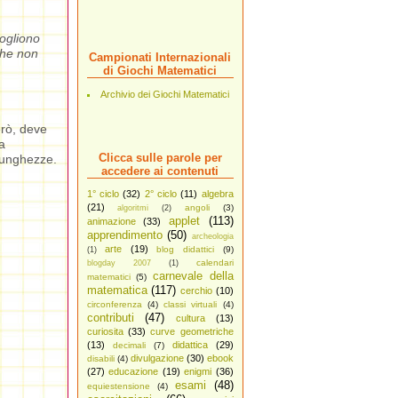
vogliono
he non
Campionati Internazionali
di Giochi Matematici
Archivio dei Giochi Matematici
erò, deve
a
Clicca sulle parole per
 lunghezze.
accedere ai contenuti
1° ciclo
(32)
2° ciclo
(11)
algebra
(21)
angoli
(3)
algoritmi
(2)
applet
(113)
animazione
(33)
apprendimento
(50)
archeologia
arte
(19)
blog didattici
(9)
(1)
calendari
blogday 2007
(1)
carnevale della
matematici
(5)
matematica
(117)
cerchio
(10)
circonferenza
(4)
classi virtuali
(4)
contributi
(47)
cultura
(13)
curiosita
(33)
curve geometriche
(13)
didattica
(29)
decimali
(7)
divulgazione
(30)
ebook
disabili
(4)
(27)
educazione
(19)
enigmi
(36)
esami
(48)
equiestensione
(4)