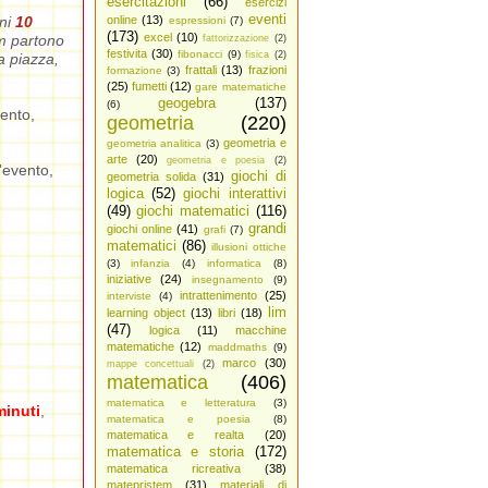
esercitazioni
(66)
esercizi
eventi
ni
10
online
(13)
espressioni
(7)
(173)
excel
(10)
am partono
fattorizzazione
(2)
festivita
(30)
fibonacci
(9)
fisica
(2)
a piazza,
frattali
(13)
frazioni
formazione
(3)
(25)
fumetti
(12)
gare matematiche
geogebra
(137)
(6)
vento,
geometria
(220)
geometria e
geometria analitica
(3)
arte
(20)
geometria e poesia
(2)
'evento,
giochi di
geometria solida
(31)
logica
(52)
giochi interattivi
(49)
giochi matematici
(116)
grandi
giochi online
(41)
grafi
(7)
matematici
(86)
illusioni ottiche
(3)
infanzia
(4)
informatica
(8)
iniziative
(24)
insegnamento
(9)
intrattenimento
(25)
interviste
(4)
lim
learning object
(13)
libri
(18)
(47)
logica
(11)
macchine
matematiche
(12)
maddmaths
(9)
marco
(30)
mappe concettuali
(2)
matematica
(406)
matematica e letteratura
(3)
minuti
,
matematica e poesia
(8)
matematica e realta
(20)
matematica e storia
(172)
matematica ricreativa
(38)
matepristem
(31)
materiali di