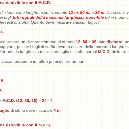
a risolvibile con il M.C.D.
di stoffa sono lunghe rispettivamente
12 m, 80 m,
e
36 m
. Da esse si 
ei tagli
tutti uguali della massima lunghezza possibile
ed in modo c
ei resti di stoffa. Quanto deve misurare ciascun taglio?
mo
.
rio trovare un divisore comune ai numeri
12, 80
e
36
; tale
divisore
, p
maggiore, poiché i tagli di stoffa devono essere della massima lunghezz
Pertanto la lunghezza di ciascun taglio di stoffa sarà il
M.C.D
. delle tre
 la scomposizione in fattori primi dei tre numeri:
 5
²
il
M.C.D. (12, 80, 36) = 2² = 4
aglio
di stoffa deve misurare
4 m
.
a risolvibile con il m.c.m.