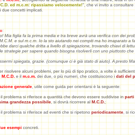
C.D. ed m.c.m: ripassiamo velocemente!
", che vi invito a consultare
 due concetti implicati.
o
:
! Mia figlia fa la prima media e tra breve avrà una verifica con dei pro
 M.C.M. e sul m.c.m. Io la sto aiutando nei compiti ma ho imaparato a fa
ebbe darci qualche dritta a livello di spiegazione, trovando chiavi di lettu
le strategie per sapere quando bisogna risolverli con uno piuttosto che
ssermi spiegata, grazie. (comunque ci è già stato di aiuto). A presto Ma
r risolvere alcuni problemi, per lo più di tipo pratico, a volte è sufficien
l
M.C.D.
e il
m.c.m.
dei due, o più numeri, che costituiscono i
dati del 
azione generale
, utile come guida per orientarsi è la seguente:
l problema si riferisce a quantità che devono essere suddivise in
parti
ima grandezza possibile
, si dovrà ricorrere al
M.C.D.
;
l problema si riferisce ad eventi che si ripetono
periodicamente
, si ri
due
esempi
concreti.