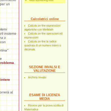
Web something else
 per un
Calcolatrici online
Calcola on-line espressioni
blemi
algebriche con MiniMath
rli insieme
Calcola on-line operazioni ed
ra o
espressioni
 con
Calcola on-line la radice
quadrata di un numero intero o
decimale
rtina"
te
problema
.
SEZIONE INVALSI E
VALUTAZIONE
Archivio Invalsi
 intere
correrà al
ESAME DI LICENZA
MEDIA
Risorse per la prova scritta di
Matematica