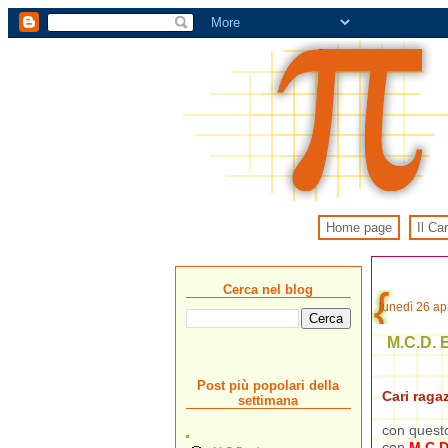
Home page
Il Ca
Cerca nel blog
lunedì 26 ap
M.C.D. 
Post più popolari della
Cari ragaz
settimana
con questo 
con
M.C.D