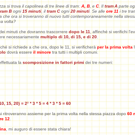
za si trova il capolinea di tre linee di tram:
A, B
, e
C
. Il
tram A
parte og
tram B
ogni
15 minuti
, il
tram C
ogni
20 minuti
. Se alle
ore 11
i tre tr
 a che ora si troveranno di nuovo tutti contemporaneamente nella stess
ma volta?
dei minuti che dovranno trascorrere
dopo le 11
, affinché si verifichi l'e
ere necessariamente
multiplo di 10, di 15, e di 20
.
iché si richiede a che ora, dopo le 11, si verificherà
per la prima volta
l
plo
dovrà essere
il minore
tra tutti i multipli comuni.
effettuata la
scomposizione in fattori primi
dei tre numeri:
0, 15, 20) = 2² * 3 * 5 = 4 * 3 * 5 = 60
 si ritroveranno assieme per la prima volta nella stessa piazza dopo
60 
re 12
.
ina
, mi auguro di essere stata chiara!