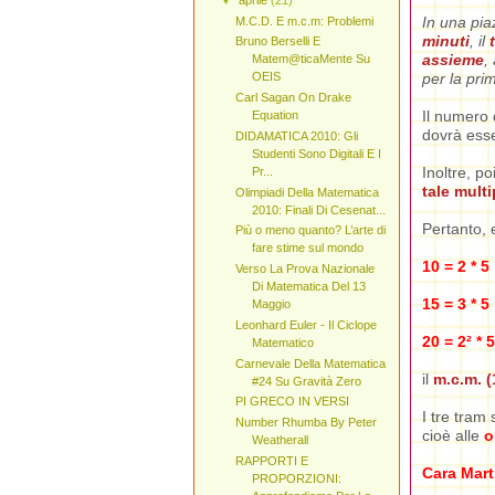
In una piaz
M.C.D. E m.c.m: Problemi
minuti
, il
Bruno Berselli E
assieme
,
Matem@ticaMente Su
per la pri
OEIS
Carl Sagan On Drake
Il numero 
Equation
dovrà ess
DIDAMATICA 2010: Gli
Studenti Sono Digitali E I
Inoltre, po
Pr...
tale multi
Olimpiadi Della Matematica
2010: Finali Di Cesenat...
Pertanto, 
Più o meno quanto? L’arte di
fare stime sul mondo
10 = 2 * 5
Verso La Prova Nazionale
Di Matematica Del 13
15 = 3 * 5
Maggio
Leonhard Euler - Il Ciclope
20 = 2² * 5
Matematico
Carnevale Della Matematica
il
m.c.m. (1
#24 Su Gravità Zero
PI GRECO IN VERSI
I tre tram
Number Rhumba By Peter
cioè alle
o
Weatherall
RAPPORTI E
Cara Mart
PROPORZIONI: