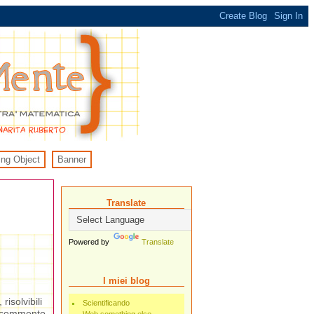
ing Object
Banner
Translate
Powered by
Translate
I miei blog
risolvibili
Scientificando
un commento