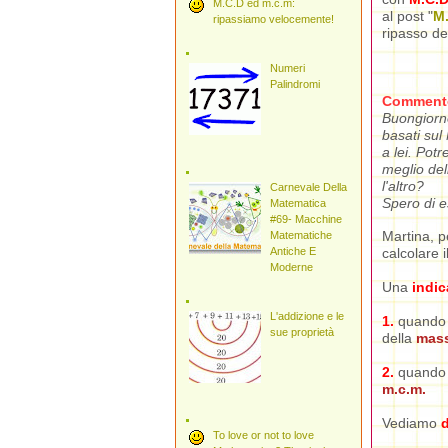
M.C.D ed m.c.m:
al post "
M.
ripassiamo velocemente!
ripasso dei
Numeri
Palindromi
Comment
Buongiorno
basati sul
a lei. Potr
meglio del
l'altro?
Carnevale Della
Spero di e
Matematica
#69- Macchine
Martina, pe
Matematiche
Antiche E
calcolare i
Moderne
Una
indic
L'addizione e le
1.
quando i
sue proprietà
della
mass
2.
quando i
m.c.m.
Vediamo
To love or not to love