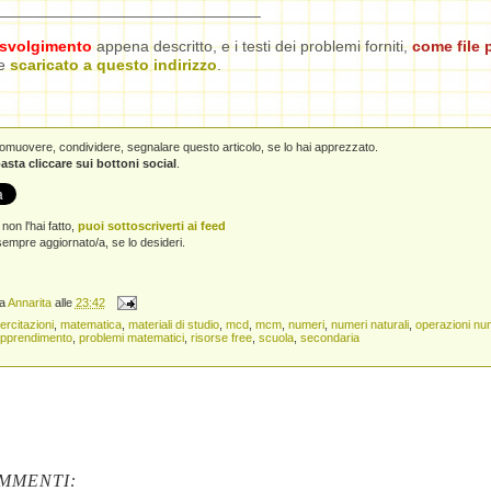
______________________________
 svolgimento
appena descritto, e i testi dei problemi forniti,
come file 
re
scaricato a questo indirizzo
.
promuovere, condividere, segnalare questo articolo, se lo hai apprezzato.
asta cliccare sui bottoni social
.
non l'hai fatto,
puoi sottoscriverti ai feed
empre aggiornato/a, se lo desideri.
da
Annarita
alle
23:42
ercitazioni
,
matematica
,
materiali di studio
,
mcd
,
mcm
,
numeri
,
numeri naturali
,
operazioni nu
apprendimento
,
problemi matematici
,
risorse free
,
scuola
,
secondaria
MMENTI: