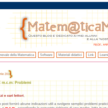
rnevale della Matematica
Software
Materiali didattici
Link
Learn
rile 2010
E m.c.m: Problemi
zi e cari lettori
,
post fornirò alcune indicazioni utili a svolgere semplici problemi pratici, 
.
e
m.c.m.
, accogliendo la seguente richiesta di una madre, letta in 