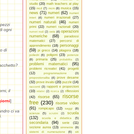
studio
(20)
math teachers at play
(15)
musica
(15)
mcd
(7)
mcm
(8)
news
(71)
numeri
(62)
numeri
numeri irrazionali
(27)
interi
(4)
numeri naturali
(46)
numeri
 pezzi
primi
(22)
numeri razionali
(20)
i ogni
operazioni
oeis
(4)
numeri reali
(2)
numeriche
(68)
paradossi
matematici
(27)
percorsi di
personaggi
apprendimento
(18)
o di
(59)
pi greco
(14)
pitagora
(18)
poligoni
(23)
poliedri
(6)
potenze
primaria
(25)
(8)
probabilita
(2)
problemi matematici
(95)
sacchetto?
problemi ricreativi
(41)
progetti
(12)
programmazione
(3)
prove desame
proporzionalita
(4)
(32)
prove invalsi
(20)
puzzle
(14)
rapporti e proporzioni
racconti
(3)
ni, il
(10)
riflessioni
relativi
(2)
ricerca
(2)
risorse
risorse
(65)
(42)
iorni
]
free
(230)
risorse video
(91)
rompicapo
(12)
saggi
(8)
andro ci va
scuola
scienze
(5)
scrutini
(2)
.
(132)
scuola e didattica
(5)
secondaria
(94)
serie
(11)
sezione aurea
(13)
simmetrie
(9)
sistemi di numerazione
(6)
siti