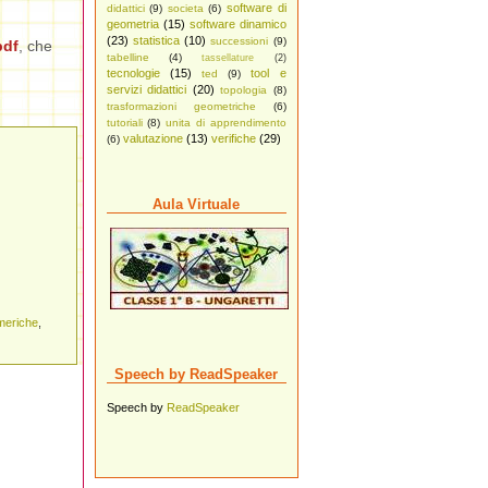
software di
didattici
(9)
societa
(6)
geometria
(15)
software dinamico
(23)
statistica
(10)
successioni
(9)
pdf
, che
tabelline
(4)
tassellature
(2)
tecnologie
(15)
tool e
ted
(9)
servizi didattici
(20)
topologia
(8)
trasformazioni geometriche
(6)
tutoriali
(8)
unita di apprendimento
valutazione
(13)
verifiche
(29)
(6)
Aula Virtuale
meriche
,
Speech by ReadSpeaker
Speech by
ReadSpeaker