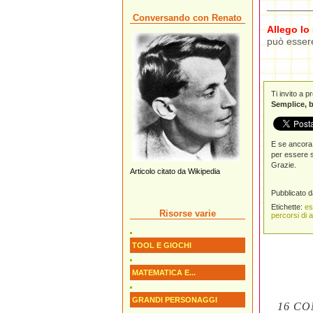
________
Conversando con Renato
Allego lo
può esse
Ti invito a 
Semplice, b
E se ancora 
per essere s
Grazie.
Articolo citato da Wikipedia
Pubblicato 
Etichette:
es
Risorse varie
percorsi di 
TOOL E GIOCHI
MATEMATICA E...
GRANDI PERSONAGGI
16 CO