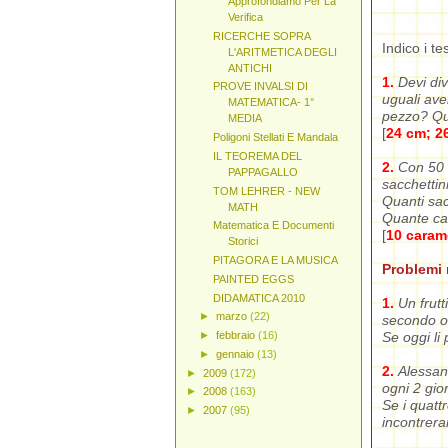
Approfondiamo Per La
Verifica
RICERCHE SOPRA
Indico i te
L'ARITMETICA DEGLI
ANTICHI
1.
Devi di
PROVE INVALSI DI
uguali ave
MATEMATICA- 1°
pezzo? Qua
MEDIA
[
24 cm; 26
Poligoni Stellati E Mandala
IL TEOREMA DEL
2.
Con 50 
PAPPAGALLO
sacchettini
TOM LEHRER - NEW
Quanti sac
MATH
Quante car
Matematica E Documenti
[
10 carame
Storici
PITAGORA E LA MUSICA
Problemi r
PAINTED EGGS
DIDAMATICA 2010
1.
Un frutt
►
marzo
(22)
secondo og
Se oggi li
►
febbraio
(16)
►
gennaio
(13)
2.
Alessan
►
2009
(172)
ogni 2 gio
►
2008
(163)
Se i quatt
►
2007
(95)
incontrer