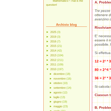
Mathematics? That is the
A. Problem
question!
Tre pezze 
ottenere d
avanzino d
Archivio blog
Risolvia
►
2025
(3)
E' necessa
►
2019
(3)
essere il 
►
2016
(7)
possibile. 
►
2015
(21)
►
2014
(42)
Si effettua
►
2013
(104)
►
2012
(211)
12 = 2² * 3
►
2011
(109)
80 = 2^4 *
▼
2010
(197)
►
dicembre
(18)
36 = 2² * 3
►
novembre
(16)
►
ottobre
(10)
Si calcola 
►
settembre
(14)
►
agosto
(12)
Ciascun t
►
luglio
(13)
►
giugno
(19)
►
maggio
(23)
B. Problem
▼
aprile
(21)