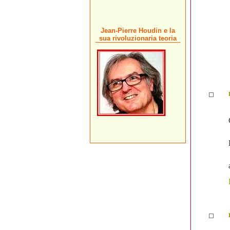
Jean-Pierre Houdin e la
sua rivoluzionaria teoria