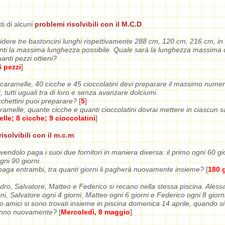
sti di alcuni
problemi
risolvibili con il M.C.D
.
videre tre bastoncini lunghi rispettivamente 288 cm, 120 cm, 216 cm, in
nti la massima lunghezza possibile. Quale sarà la lunghezza massima d
nti pezzi ottieni?
 pezzi
]
caramelle, 40 cicche e 45 cioccolatini devi preparare il massimo numer
, tutti uguali tra di loro e senza avanzare dolciumi.
chettini puoi preparare?
[
5
]
amelle; quante cicche e quanti cioccolatini dovrai mettere in ciascun 
lle; 8 cicche; 9 cioccolatini
]
isolvibili con il m.c.m
.
ivendolo paga i suoi due fornitori in maniera diversa: il primo ogni 60 gior
ni 90 giorni.
 paga entrambi, tra quanti giorni li pagherà nuovamente insieme?
[
180 g
dro, Salvatore, Matteo e Federico si recano nella stessa piscina. Aless
rni, Salvatore ogni 4 giorni, Matteo ogni 6 giorni e Federico ogni 8 giorni
ro amici si sono trovati insieme in piscina domenica 14 aprile, quando si
anno nuovamente?
[
Mercoledì, 8 maggio
]