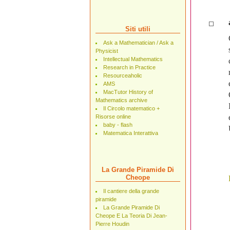
Siti utili
Ask a Mathematician / Ask a
Physicist
Intellectual Mathematics
Research in Practice
Resourceaholic
AMS
MacTutor History of
Mathematics archive
Il Circolo matematico +
Risorse online
baby - flash
Matematica Interattiva
La Grande Piramide Di
Cheope
Il cantiere della grande
piramide
La Grande Piramide Di
Cheope E La Teoria Di Jean-
Pierre Houdin