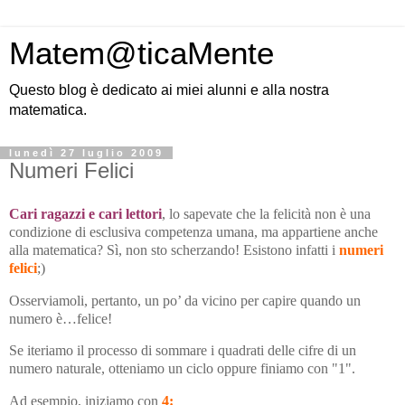
Matem@ticaMente
Questo blog è dedicato ai miei alunni e alla nostra
matematica.
lunedì 27 luglio 2009
Numeri Felici
Cari ragazzi e cari lettori
, lo sapevate che la felicità non è una
condizione di esclusiva competenza umana, ma appartiene anche
alla matematica? Sì, non sto scherzando! Esistono infatti i
numeri
felici
;)
Osserviamoli, pertanto, un po’ da vicino per capire quando un
numero è…felice!
Se iteriamo il processo di sommare i quadrati delle cifre di un
numero naturale, otteniamo un ciclo oppure finiamo con "1".
Ad esempio, iniziamo con
4: