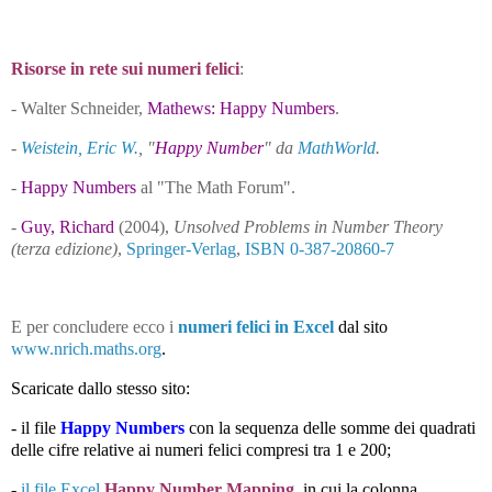
Risorse in rete sui numeri felici
:
- Walter Schneider,
Mathews: Happy Numbers
.
-
Weistein, Eric W.
, "
Happy Number
" da
MathWorld
.
-
Happy Numbers
al "The Math Forum".
-
Guy, Richard
(2004),
Unsolved Problems in Number Theory
(terza edizione)
,
Springer-Verlag
,
ISBN 0-387-20860-7
E per concludere ecco i
numeri felici in Excel
dal sito
www.nrich.maths.org
.
Scaricate dallo stesso sito:
- il file
Happy Numbers
con la sequenza delle somme dei quadrati
delle cifre relative ai numeri felici compresi tra 1 e 200;
-
il file Excel
Happy Number Mapping
, in cui la colonna