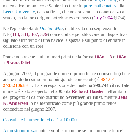
matematico britannico e Senior Lecturer in
pure mathematics
alla
Leeds University
, da sua figlia, che ne era venuta a conoscenza a
scuola, ma la loro origine potrebbe essere russa (
Guy 2004
:§E34).
Nell'episodio 42 di
Doctor Who
, è utilizzata una sequenza di
NF (
313, 331, 367, 379
) come codice per sbloccare un dispositivo
sigillato all'interno di una navicella spaziale sul punto di entrare in
collisione con un sole.
Potete notare che tutti i numeri primi nella forma
10^n + 3
e
10^n
+ 9 sono felici
.
A giugno 2007, il più grande numero primo felice conosciuto (che è
anche il dodicesimo primo più grande conosciuto) è
4847 ×
2^3321063 + 1
. La sua espansione decimale ha
999.744 cifre
. Tale
numero è stato scoperto nel 2005 da
Richard Hassler
nell'ambito
del progetto di calcolo distribuito
Seventeen or Bust
, mentre
Jens
K. Andersen
lo ha identificato come più grande primo felice
conosciuto nel giugno 2007.
Consultate i numeri felici da 1 a 10 000
.
A questo indirizzo
potete verificare online se un numero è felice!