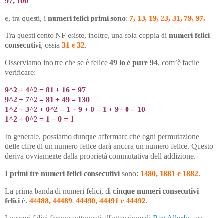
97, 100
e, tra questi, i
numeri felici primi sono
:
7, 13, 19, 23, 31, 79, 97.
Tra questi cento NF esiste, inoltre, una sola coppia di
numeri felici
consecutivi
, ossia
31 e 32
.
Osserviamo inoltre che se è felice
49 lo è pure 94
, com’è facile
verificare:
9^2 + 4^2 = 81 + 16 = 97
9^2 + 7^2 = 81 + 49 = 130
1^2 + 3^2 + 0^2 = 1 + 9 + 0 = 1 + 9+ 0 = 10
1^2 + 0^2 = 1 + 0 = 1
In generale, possiamo dunque affermare che ogni permutazione
delle cifre di un numero felice darà ancora un numero felice. Questo
deriva ovviamente dalla proprietà commutativa dell’addizione.
I primi tre numeri felici consecutivi
sono:
1880, 1881 e 1882
.
La prima banda di numeri felici, di
cinque numeri consecutivi
felici
è:
44488, 44489, 44490, 44491 e 44492
.
I numeri felici furono sottoposti all'attenzione di
Reg Allenby
, un