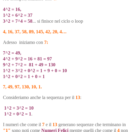
4^2 = 16,
1^2 + 6^2 = 37
3^2 + 7^4 = 58
... si finisce nel ciclo o loop
4, 16, 37, 58, 89, 145, 42, 20, 4…
Adesso iniziamo con
7:
7^2 = 49,
4^2 + 9^2 = 16 + 81 = 97
9^2 + 7^2 = 81 + 49 = 130
1^2 + 3^2 + 0^2 = 1 + 9 + 0 = 10
1^2 + 0^2 = 1 + 0 = 1
7, 49, 97, 130, 10, 1.
Consideriamo anche la sequenza per il
13
:
1^2 + 3^2 = 10
1^2 + 0^2 = 1
.
I numeri che come il
7
e il
13
generano sequenze che terminano in
"1"
sono noti come
Numeri Felici
mentre quelli che come il
4
non