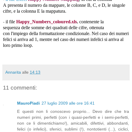
A presenta il numero da mappare, le colonne B, C, e D, le singole
cifre, e la colonna E la mappatura.
-
il file
Happy_Numbers_coloured.xls
,
contenente la
sequenza delle somme dei quadrati delle cifre, ottenuta
con l'impiego della formattazione condizionale. Nel caso dei numeri
felici si arriva ad 1, mentre nel caso dei numeri infelici si arriva al
loro primo loop.
Annarita
alle
14:13
11 commenti:
MauroPiadi
27 luglio 2009 alle ore 16:41
E questi non li conoscevo proprio... Devo dire che tra
numeri primi, perfetti (con i quasi-perfetti e i semi-perfetti,
non ce li dimentichiamo!), amicabili, difettivi, abbondanti,
felici (o infelici), sfenici, sublimi (!), nontotienti (...), ciclici,