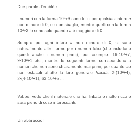
Due parole d'emblée.
I numeri con la forma 10ª+9 sono felici per qualsiasi intero
a
non minore di 0, se non sbaglio, mentre quelli con la forma
10ª+3 lo sono solo quando
a
è maggiore di 0.
Sempre per ogni intero
a
non minore di 0, ci sono
naturalmente altre forme per i numeri felici (che includono
quindi anche i numeri primi), per esempio: 16·10ª+7,
9·10ª+1 etc., mentre le seguenti forme corrispondono a
numeri che non sono chiaramente mai primi, per quanto ciò
non ostacoli affatto la loro generale
felicità
: 2·(10ª+4),
2·(4·10ª+1), 63·10ª+5 ...
Vabbè, vedo che il materiale che hai linkato è molto ricco e
sarà pieno di cose interessanti.
Un abbraccio!