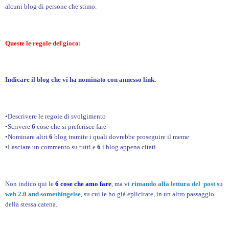
alcuni blog di persone che stimo.
Queste le regole del gioco:
Indicare il blog che vi ha nominato con annesso link.
•Descrivere le regole di svolgimento
•Scrivere
6
cose che si preferisce fare
•Nominare altri
6
blog tramite i quali dovrebbe proseguire il meme
•Lasciare un commento su tutti e
6
i blog appena citati
Non indico qui le
6 cose che amo fare
, ma vi
rimando alla lettura del post
su
web 2.0 and somethingelse
, su cui le ho già eplicitate, in un altro passaggio
della stessa catena.