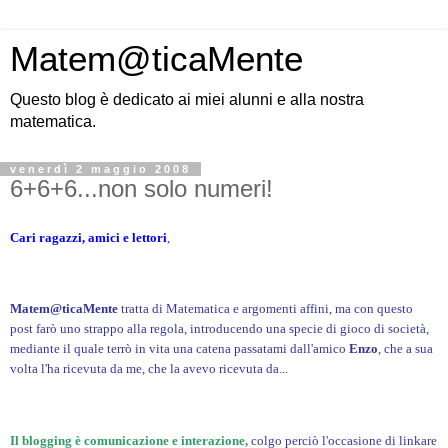
Matem@ticaMente
Questo blog è dedicato ai miei alunni e alla nostra
matematica.
venerdì 2 maggio 2008
6+6+6...non solo numeri!
Cari ragazzi, amici e lettori
,
Matem@ticaMente
tratta di Matematica e argomenti affini, ma con questo
post farò uno strappo alla regola, introducendo una specie di gioco di società,
mediante il quale terrò in vita una catena passatami dall'amico
Enzo
, che a sua
volta l'ha ricevuta da me, che la avevo ricevuta da...
Il blogging è comunicazione e interazione,
colgo perciò l'occasione di linkare