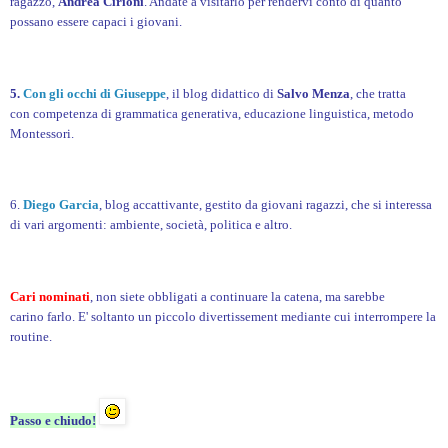
ragazzo,
Andrea Cirioni
. Andate a visitarlo per rendervi conto di quanto
possano essere capaci i giovani.
5.
Con gli occhi di Giuseppe
, il blog didattico di
Salvo Menza
, che tratta
con competenza di grammatica generativa, educazione linguistica, metodo
Montessori.
6.
Diego Garcia
, blog accattivante, gestito da g
iovani ragazzi,
che si interessa
di vari argomenti: ambiente, società, politica e altro.
Cari nominati
, non siete obbligati a continuare la catena, ma sarebbe
carino farlo. E' soltanto un piccolo divertissement mediante cui interrompere la
routine.
Passo e chiudo!