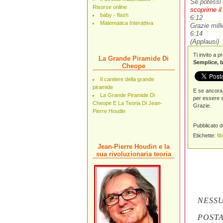
Se potessi 
Risorse online
scoprirne i
baby - flash
6:12
Matematica Interattiva
Grazie mill
6:14
(Applausi)
Ti invito a 
La Grande Piramide Di
Semplice, b
Cheope
Il cantiere della grande
piramide
E se ancora 
La Grande Piramide Di
per essere s
Cheope E La Teoria Di Jean-
Grazie.
Pierre Houdin
Pubblicato 
Etichette:
fi
Jean-Pierre Houdin e la
sua rivoluzionaria teoria
NESS
POST