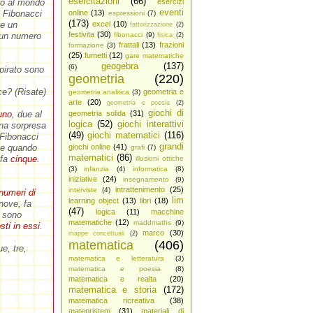
esercitazioni
(66)
to al mondo
esercizi
eventi
i Fibonacci
online
(13)
espressioni
(7)
(173)
te un
excel
(10)
fattorizzazione
(2)
festivita
(30)
e un numero
fibonacci
(9)
fisica
(2)
frattali
(13)
frazioni
formazione
(3)
(25)
fumetti
(12)
gare matematiche
geogebra
(137)
(6)
spirato sono
geometria
(220)
.
ce? (Risate)
geometria e
geometria analitica
(3)
arte
(20)
geometria e poesia
(2)
giochi di
uno
, due al
geometria solida
(31)
logica
(52)
giochi interattivi
na sorpresa
(49)
giochi matematici
(116)
 Fibonacci
grandi
le quando
giochi online
(41)
grafi
(7)
matematici
(86)
 fa
cinque
.
illusioni ottiche
(3)
infanzia
(4)
informatica
(8)
iniziative
(24)
insegnamento
(9)
intrattenimento
(25)
interviste
(4)
numeri di
lim
learning object
(13)
libri
(18)
nove, fa
(47)
logica
(11)
macchine
n sono
matematiche
(12)
maddmaths
(9)
ti in essi
.
marco
(30)
mappe concettuali
(2)
matematica
(406)
e, tre,
matematica e letteratura
(3)
matematica e poesia
(8)
matematica e realta
(20)
matematica e storia
(172)
matematica ricreativa
(38)
matepristem
(31)
materiali di