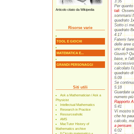
3:35
Per quanto 
Articolo citato da Wikipedia
tali
. Osserv
sommarsi f
quadrato 1x
Sotto ci me
Risorse varie
quadrato 8x
4:17
Fatemi far
TOOL E GIOCHI
delle aree 
uno al quad
MATEMATICA E...
Giusto? Ques
base, e l'a
successivo,
GRANDI PERSONAGGI
calcolato l
quadrato di
5:09
Se continu
Siti utili
5:18
Guardate un
Ask a Mathematician / Ask a
numero più 
Physicist
Rapporto A
Intellectual Mathematics
5:41
Research in Practice
Vi mostro t
Resourceaholic
che ho pau
AMS
calcolo, ma
MacTutor History of
a pensare
.
Mathematics archive
6:02
Il Circolo matematico +