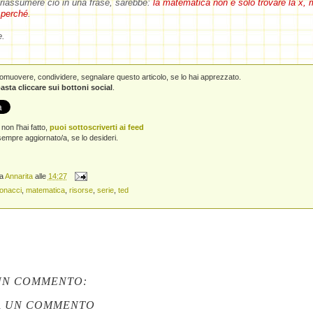
riassumere ciò in una frase, sarebbe:
la matematica non è solo trovare la x,
l perché
.
e.
promuovere, condividere, segnalare questo articolo, se lo hai apprezzato.
asta cliccare sui bottoni social
.
non l'hai fatto,
puoi sottoscriverti ai feed
empre aggiornato/a, se lo desideri.
da
Annarita
alle
14:27
bonacci
,
matematica
,
risorse
,
serie
,
ted
UN COMMENTO:
A UN COMMENTO