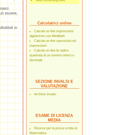
Web something else
 naso:
uò essere,
Calcolatrici online
totitoli in
Calcola on-line espressioni
algebriche con MiniMath
Calcola on-line operazioni ed
espressioni
Calcola on-line la radice
quadrata di un numero intero o
decimale
SEZIONE INVALSI E
VALUTAZIONE
Archivio Invalsi
ESAME DI LICENZA
MEDIA
Risorse per la prova scritta di
Matematica