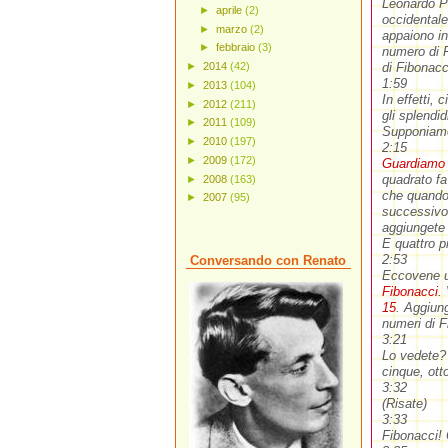
Leonardo Pi
►
aprile
(2)
occidentale
►
marzo
(2)
appaiono in
►
febbraio
(3)
numero di F
►
2014
(42)
di Fibonacc
1:59
►
2013
(104)
In effetti,
►
2012
(211)
gli splendi
►
2011
(109)
Supponiamo 
►
2010
(197)
2:15
►
2009
(172)
Guardiamo i
quadrato f
►
2008
(163)
che quando 
►
2007
(95)
successivo.
aggiungete 
E quattro p
2:53
Conversando con Renato
Eccovene u
Fibonacci
.
15
. Aggiun
numeri di F
3:21
Lo vedete? 
cinque, ott
3:32
(Risate)
3:33
Fibonacci!