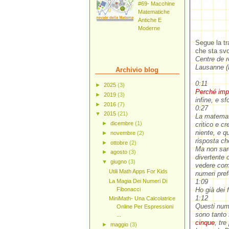
#69- Macchine
Matematiche
Antiche E
Moderne
Segue la tra
che sta svo
Centre de 
Lausanne 
Archivio blog
0:11
►
2025
(3)
Perché imp
►
2019
(3)
infine, e s
►
2016
(7)
0:27
▼
2015
(21)
La matemati
►
dicembre
(1)
critico e c
niente, e q
►
novembre
(2)
risposta ch
►
ottobre
(2)
Ma non sar
►
agosto
(3)
divertente 
▼
giugno
(3)
vedere come
Utili Math Apps For Kids
numeri pref
La Magia Dei Numeri Di
1:09
Fibonacci
Ho già dei 
1:12
MiniMath- Una Calcolatrice
Questi nume
Online Per Espressioni
sono tanto 
...
cinque
, tre
►
maggio
(3)