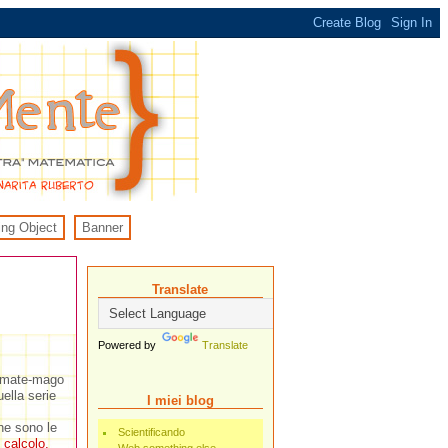
ing Object
Banner
Translate
Powered by
Translate
l mate-mago
ella serie
I miei blog
he sono le
Scientificando
:
calcolo,