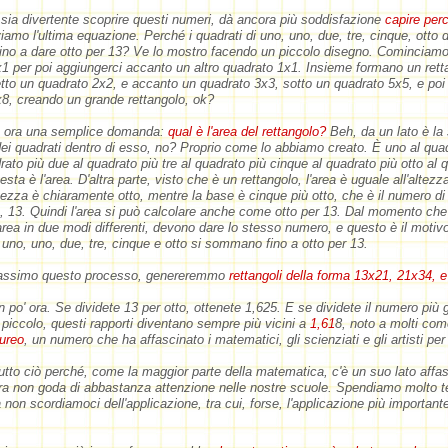
sia divertente scoprire questi numeri, dà ancora più soddisfazione
capire per
iamo l'ultima equazione. Perché i quadrati di uno, uno, due, tre, cinque, otto
ino a dare otto per 13? Ve lo mostro facendo un piccolo disegno. Cominciam
1 per poi aggiungerci accanto un altro quadrato 1x1. Insieme formano un rett
tto un quadrato 2x2, e accanto un quadrato 3x3, sotto un quadrato 5x5, e poi
8, creando un grande rettangolo, ok?
e ora una semplice domanda:
qual è l'area del rettangolo?
Beh, da un lato è l
dei quadrati dentro di esso, no? Proprio come lo abbiamo creato. È uno al qua
rato più due al quadrato più tre al quadrato più cinque al quadrato più otto al 
ta è l'area. D'altra parte, visto che è un rettangolo, l'area è uguale all'altezza
ltezza è chiaramente otto, mentre la base è cinque più otto, che è il numero di
 13. Quindi l'area si può calcolare anche come otto per 13. Dal momento ch
'area in due modi differenti, devono dare lo stesso numero, e questo è il motivo 
 uno, uno, due, tre, cinque e otto si sommano fino a otto per 13.
assimo questo processo, genereremmo
rettangoli della forma 13x21, 21x34, e
 po' ora. Se dividete 13 per otto, ottenete 1,625. E se dividete il numero più g
piccolo, questi rapporti diventano sempre più vicini a
1,61
8, noto a molti come
ureo
, un numero che ha affascinato i matematici, gli scienziati e gli artisti per
utto ciò perché, come la maggior parte della matematica, c'è un suo lato affa
ra non goda di abbastanza attenzione nelle nostre scuole. Spendiamo molto 
 non scordiamoci dell'applicazione, tra cui, forse, l'applicazione più important