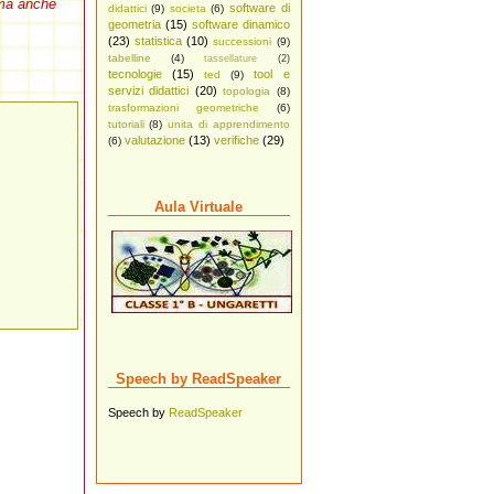
 ma anche
software di
didattici
(9)
societa
(6)
geometria
(15)
software dinamico
(23)
statistica
(10)
successioni
(9)
tabelline
(4)
tassellature
(2)
tecnologie
(15)
tool e
ted
(9)
servizi didattici
(20)
topologia
(8)
trasformazioni geometriche
(6)
tutoriali
(8)
unita di apprendimento
valutazione
(13)
verifiche
(29)
(6)
Aula Virtuale
Speech by ReadSpeaker
Speech by
ReadSpeaker