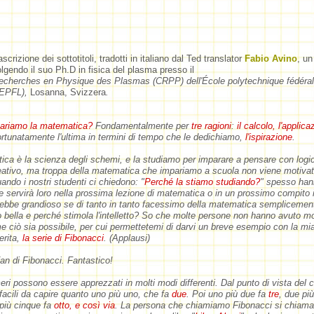
scrizione dei sottotitoli, tradotti in italiano dal Ted translator
Fabio Avino
, un
lgendo il suo Ph.D in fisica del plasma presso il
recherches en Physique des Plasmas (CRPP) dell'École polytechnique fédéral
(EPFL),
Losanna, Svizzera
.
ariamo la matematica?
Fondamentalmente per
tre ragioni
:
il calcolo, l'applica
fortunatamente l'ultima in termini di tempo che le dedichiamo,
l'ispirazione
.
ca è la scienza degli schemi, e la studiamo per imparare a pensare con logi
reativo, ma troppa della matematica che impariamo a scuola non viene motivat
uando i nostri studenti ci chiedono: "
Perché la stiamo studiando?
" spesso ha
e servirà loro nella prossima lezione di matematica o in un prossimo compito 
ebbe grandioso se di tanto in tanto facessimo della matematica semplicemen
o bella e perché stimola l'intelletto? So che molte persone non hanno avuto m
 ciò sia possibile, per cui permettetemi di darvi un breve esempio con la mia
erita,
la serie di Fibonacci
. (Applausi)
fan di Fibonacci. Fantastico!
ri possono essere apprezzati in molti modi differenti. Dal punto di vista del c
facili da capire quanto uno più uno, che fa
due
. Poi uno più due fa
tre
, due più
 più cinque fa
otto, e così via
. La persona che chiamiamo Fibonacci si chiamav