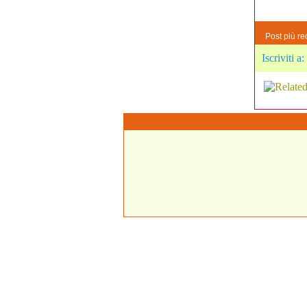
Post più re
Iscriviti a: