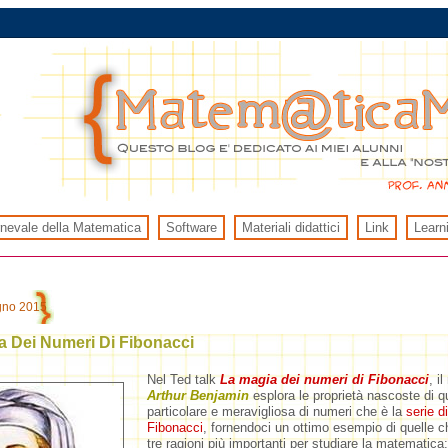
rnevale della Matematica
Software
Materiali didattici
Link
Learn
ugno 2015
a Dei Numeri Di Fibonacci
Nel Ted talk
La magia dei numeri di Fibonacci
, i
Arthur Benjamin
esplora le proprietà nascoste di qu
particolare e meravigliosa di numeri che è la
serie di
Fibonacci
, fornendoci un ottimo esempio di quelle c
tre ragioni più importanti per studiare la matematica