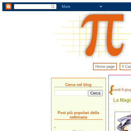
Home page
Il Ca
Cerca nel blog
lunedì 8 gi
La Magi
Post più popolari della
settimana