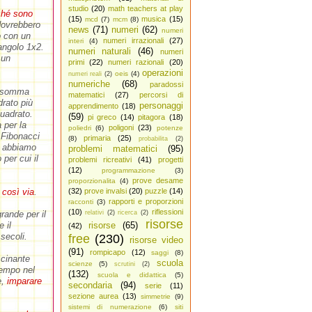
studio
(20)
math teachers at play
ché sono
(15)
musica
(15)
mcd
(7)
mcm
(8)
 dovrebbero
news
(71)
numeri
(62)
numeri
o con un
numeri irrazionali
(27)
interi
(4)
angolo 1x2.
numeri naturali
(46)
numeri
 un
primi
(22)
numeri razionali
(20)
operazioni
oeis
(4)
numeri reali
(2)
numeriche
(68)
paradossi
a somma
matematici
(27)
percorsi di
drato più
personaggi
apprendimento
(18)
quadrato.
(59)
pi greco
(14)
pitagora
(18)
 per la
poligoni
(23)
poliedri
(6)
potenze
 Fibonacci
primaria
(25)
(8)
probabilita
(2)
e abbiamo
problemi matematici
(95)
per cui il
problemi ricreativi
(41)
progetti
(12)
programmazione
(3)
prove desame
proporzionalita
(4)
 così via
.
(32)
prove invalsi
(20)
puzzle
(14)
rapporti e proporzioni
racconti
(3)
(10)
riflessioni
rande per il
relativi
(2)
ricerca
(2)
risorse
 il
risorse
(65)
(42)
 secoli.
free
(230)
risorse video
(91)
rompicapo
(12)
saggi
(8)
scinante
scuola
scienze
(5)
scrutini
(2)
tempo nel
(132)
scuola e didattica
(5)
e,
imparare
secondaria
(94)
serie
(11)
sezione aurea
(13)
simmetrie
(9)
sistemi di numerazione
(6)
siti