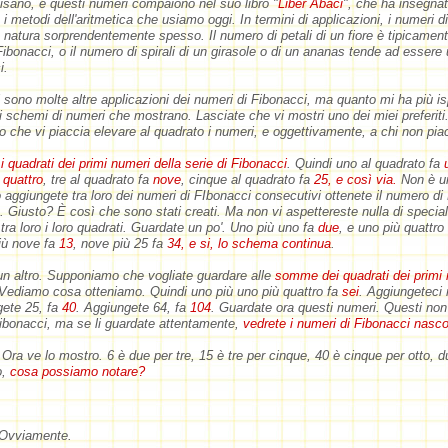
sano, e questi numeri compaiono nel suo libro "
Liber Abaci
", che ha insegna
 i metodi dell'aritmetica che usiamo oggi. In termini di applicazioni, i numeri d
 natura sorprendentemente spesso. Il numero di petali di un fiore è tipicamen
ibonacci, o il numero di spirali di un girasole o di un ananas tende ad esser
i.
 ci sono molte altre applicazioni dei numeri di Fibonacci, ma quanto mi ha più i
di schemi di numeri che mostrano. Lasciate che vi mostri uno dei miei preferiti
che vi piaccia elevare al quadrato i numeri, e oggettivamente, a chi non pia
 quadrati dei primi numeri della serie di Fibonacci
. Quindi uno al quadrato fa
a
quattro
, tre al quadrato fa
nove
, cinque al quadrato fa
25, e così via.
Non è u
aggiungete tra loro dei numeri di FIbonacci consecutivi ottenete il numero di
 Giusto? È così che sono stati creati. Ma non vi aspettereste nulla di specia
tra loro i loro quadrati. Guardate un po'. Uno più uno fa
due
, e uno più quattro
iù nove fa
13
, nove più 25 fa
34, e si, lo schema continua
.
n altro. Supponiamo che vogliate guardare alle
somme dei quadrati dei primi 
 Vediamo cosa otteniamo. Quindi uno più uno più quattro fa
sei
. Aggiungeteci 
gete 25, fa
40
. Aggiungete 64, fa
104
. Guardate ora questi numeri. Questi no
ibonacci, ma se li guardate attentamente,
vedrete i numeri di Fibonacci nascos
Ora ve lo mostro. 6 è due per tre, 15 è tre per cinque, 40 è cinque per otto, du
o,
cosa possiamo notare?
 Ovviamente.