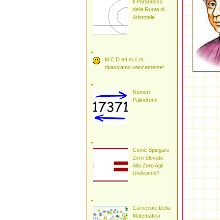
Il Paradosso
della Ruota di
Aristotele
M.C.D ed m.c.m:
ripassiamo velocemente!
Numeri
Palindromi
Come Spiegare
Zero Elevato
Alla Zero Agli
Undicenni?
Carnevale Della
Matematica