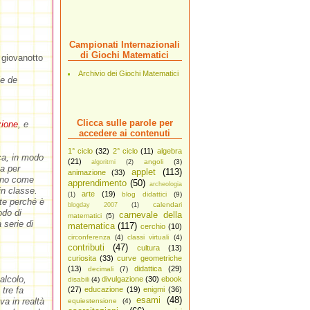
Campionati Internazionali
di Giochi Matematici
 giovanotto
Archivio dei Giochi Matematici
e de
Clicca sulle parole per
zione
, e
accedere ai contenuti
1° ciclo
(32)
2° ciclo
(11)
algebra
ca, in modo
(21)
angoli
(3)
algoritmi
(2)
a per
applet
(113)
animazione
(33)
nno come
apprendimento
(50)
archeologia
in classe.
arte
(19)
blog didattici
(9)
(1)
te perché è
calendari
blogday 2007
(1)
odo di
carnevale della
matematici
(5)
 serie di
matematica
(117)
cerchio
(10)
circonferenza
(4)
classi virtuali
(4)
contributi
(47)
cultura
(13)
curiosita
(33)
curve geometriche
(13)
didattica
(29)
decimali
(7)
alcolo,
divulgazione
(30)
ebook
disabili
(4)
 tre fa
(27)
educazione
(19)
enigmi
(36)
esami
(48)
a in realtà
equiestensione
(4)