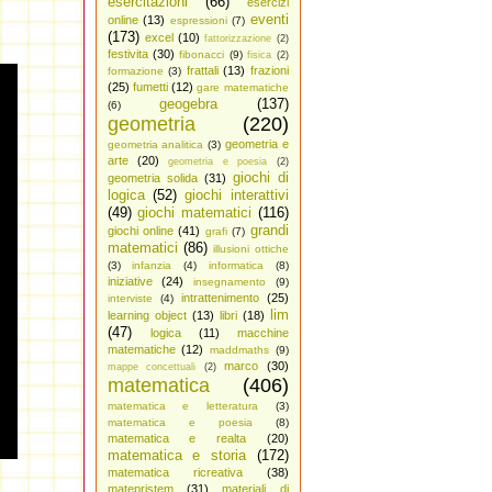
esercitazioni
(66)
esercizi
eventi
online
(13)
espressioni
(7)
(173)
excel
(10)
fattorizzazione
(2)
festivita
(30)
fibonacci
(9)
fisica
(2)
frattali
(13)
frazioni
formazione
(3)
(25)
fumetti
(12)
gare matematiche
geogebra
(137)
(6)
geometria
(220)
geometria e
geometria analitica
(3)
arte
(20)
geometria e poesia
(2)
giochi di
geometria solida
(31)
logica
(52)
giochi interattivi
(49)
giochi matematici
(116)
grandi
giochi online
(41)
grafi
(7)
matematici
(86)
illusioni ottiche
(3)
infanzia
(4)
informatica
(8)
iniziative
(24)
insegnamento
(9)
intrattenimento
(25)
interviste
(4)
lim
learning object
(13)
libri
(18)
(47)
logica
(11)
macchine
matematiche
(12)
maddmaths
(9)
marco
(30)
mappe concettuali
(2)
matematica
(406)
matematica e letteratura
(3)
matematica e poesia
(8)
matematica e realta
(20)
matematica e storia
(172)
matematica ricreativa
(38)
matepristem
(31)
materiali di