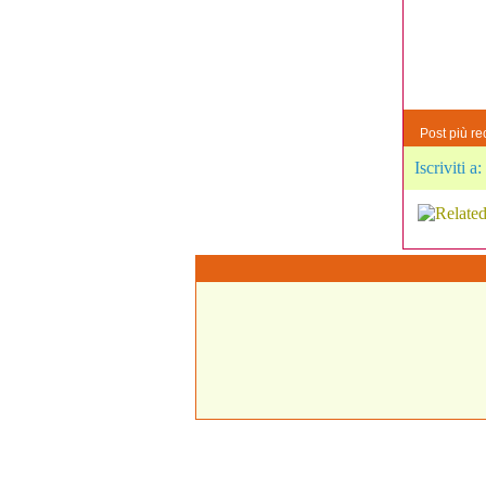
Post più re
Iscriviti a: