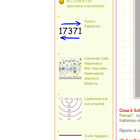
M.C.D ed m.c.m:
ripassiamo velocemente!
Numeri
Palindromi
Carnevale Della
Matematica
#69- Macchine
Matematiche
Antiche E
Moderne
L'addizione e le
sue proprietà
Cosa è Sc
Ferrari
", m
frattempo è
Riporto di s
Come Spiegare