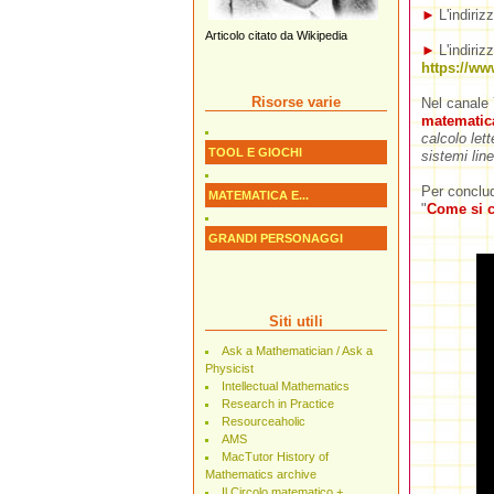
►
L'indiriz
Articolo citato da Wikipedia
►
L'indiri
https://w
Risorse varie
Nel canale 
matematic
calcolo let
TOOL E GIOCHI
sistemi line
Per conclud
MATEMATICA E...
"
Come si c
GRANDI PERSONAGGI
Siti utili
Ask a Mathematician / Ask a
Physicist
Intellectual Mathematics
Research in Practice
Resourceaholic
AMS
MacTutor History of
Mathematics archive
Il Circolo matematico +