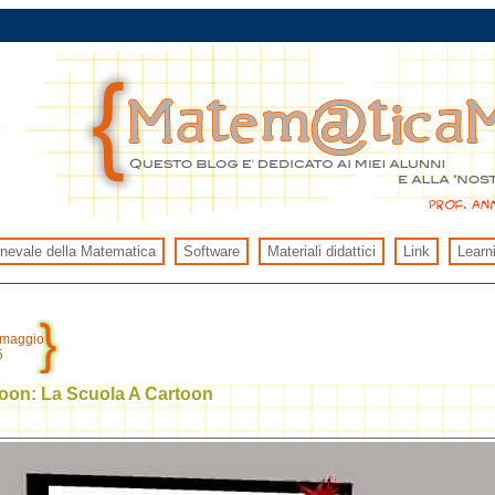
rnevale della Matematica
Software
Materiali didattici
Link
Learn
 maggio
5
oon: La Scuola A Cartoon