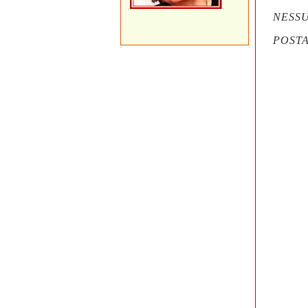
NESS
POST