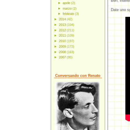
Beh, intere
►
aprile
(2)
►
marzo
(2)
Date uno sg
►
febbraio
(3)
►
2014
(42)
►
2013
(104)
►
2012
(211)
►
2011
(109)
►
2010
(197)
►
2009
(172)
►
2008
(163)
►
2007
(95)
Conversando con Renato