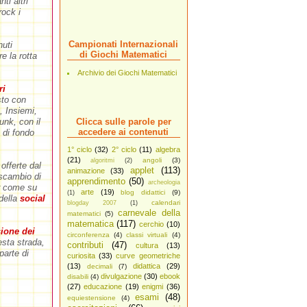
ti altri
rock i
Campionati Internazionali
nuti
di Giochi Matematici
e la rotta
Archivio dei Giochi Matematici
ri
sto con
, Insiemi,
unk, con il
Clicca sulle parole per
accedere ai contenuti
e di fondo
1° ciclo
(32)
2° ciclo
(11)
algebra
(21)
angoli
(3)
algoritmi
(2)
offerte dal
applet
(113)
animazione
(33)
scambio di
apprendimento
(50)
archeologia
r come su
arte
(19)
blog didattici
(9)
(1)
della
social
calendari
blogday 2007
(1)
carnevale della
matematici
(5)
matematica
(117)
cerchio
(10)
ione dei
circonferenza
(4)
classi virtuali
(4)
sta strada,
contributi
(47)
cultura
(13)
parte di
curiosita
(33)
curve geometriche
(13)
didattica
(29)
decimali
(7)
divulgazione
(30)
ebook
disabili
(4)
(27)
educazione
(19)
enigmi
(36)
esami
(48)
equiestensione
(4)