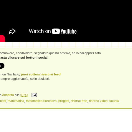
promuovere, condividere, segnalare questo articolo, se lo hai apprezzato.
asta cliccare sui bottoni social
.
non l'hai fatto,
puoi sottoscriverti ai feed
empre aggiornato/a, se lo desideri.
da
Annarita
alle
01:47
metti
,
matematica
,
matematica ricreativa
,
progetti
,
risorse free
,
risorse video
,
scuola