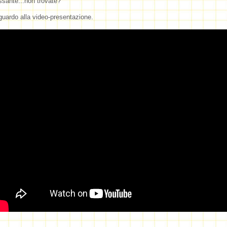
ssante...non trovate?
uardo alla video-presentazione.