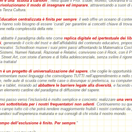
n è una ‘scuola a cartoon’
, nella quale il Prof. Eddie, Moretti, Giovanna e tan
i
rivoluzionano il modo di insegnare ed imparare
, attraversando a suon di 
lla Terza Cultura.
Education centralizzata è finita per sempre
: il web offre un oceano di conte
e hanno solo bisogno di essere ‘curati’ per garantire ai concetti chiave di trovar
one nella complessità della rete.
abbatte il paradigma della rete come
replica digitale ed ipertestuale dei lib
i
, generando il ciclo del trust e dell’affidabilità del contenuto educativo, propo
nnovativi. Schooltoon muove i suoi primi passi affrontando la Matematica Così
Sistemi, Numeri Naturali, Razionali e Relativi, convivono con il Rock, con il P
Street Art, con storie d’amore e di follia adolescenziale, senza svilire il rigor
a trattata!
 è un progetto di universalizzazione del sapere
, che coglie le opportunità 
rimentare nuovi linguaggi che coinvolgano TUTTI nell’apprendimento e nello 
 nelle aule di scuola come nelle case o dovunque si preferisca, su compute
e e tablet, mirando ad
abbattere le barriere legate alla diversità
, e facendo 
n elemento cardine del paradigma di diffusione del sapere.
rimo passo verso l’inclusività è molto semplice e concreto: realizzare
una vers
oni sottotitolata per i nostri frequentatori non udenti
. Continueremo su que
 campo tutto ciò che potrà rendere maggiormente fruibili i nostri contenuti da 
ndoci sull’esperienza maturata e sui consigli di chi visita il nostro mondo.
tempo dell’esclusione è finito. Per sempre
.
"