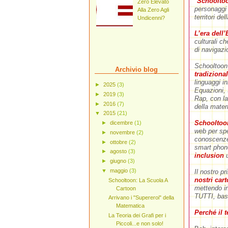
"
Schooltoo
Zero Elevato
personagg
Alla Zero Agli
territori de
Undicenni?
L’era dell’
culturali ch
di navigazi
Schooltoon 
Archivio blog
tradizional
linguaggi i
►
2025
(3)
Equazioni, 
►
2019
(3)
Rap, con la 
►
2016
(7)
della materi
▼
2015
(21)
Schooltoon
►
dicembre
(1)
web per spe
►
novembre
(2)
conoscenze,
►
ottobre
(2)
smart phon
►
agosto
(3)
inclusion
u
►
giugno
(3)
▼
maggio
(3)
Il nostro p
nostri cart
Schooltoon: La Scuola A
mettendo in
Cartoon
TUTTI, basa
Arrivano i "Supereroi" della
Matematica
Perché il 
La Teoria dei Grafi per i
Piccoli...e non solo!