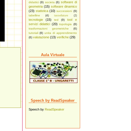
software di
didattici
(9)
societa
(6)
geometria
(15)
software dinamico
(23)
statistica
(10)
successioni
(9)
tabelline
(4)
tassellature
(2)
tecnologie
(15)
tool e
ted
(9)
servizi didattici
(20)
topologia
(8)
trasformazioni geometriche
(6)
tutoriali
(8)
unita di apprendimento
valutazione
(13)
verifiche
(29)
(6)
Aula Virtuale
Speech by ReadSpeaker
Speech by
ReadSpeaker