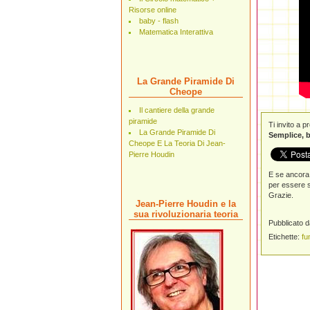
Risorse online
baby - flash
Matematica Interattiva
La Grande Piramide Di
Cheope
Il cantiere della grande
piramide
Ti invito a 
La Grande Piramide Di
Semplice, b
Cheope E La Teoria Di Jean-
Pierre Houdin
E se ancora 
per essere s
Grazie.
Jean-Pierre Houdin e la
sua rivoluzionaria teoria
Pubblicato 
Etichette:
fu