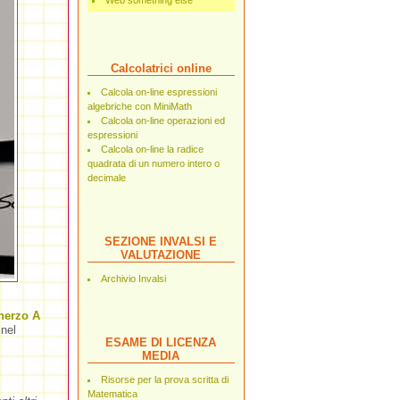
Web something else
Calcolatrici online
Calcola on-line espressioni
algebriche con MiniMath
Calcola on-line operazioni ed
espressioni
Calcola on-line la radice
quadrata di un numero intero o
decimale
SEZIONE INVALSI E
VALUTAZIONE
Archivio Invalsi
herzo A
 nel
ESAME DI LICENZA
MEDIA
Risorse per la prova scritta di
Matematica