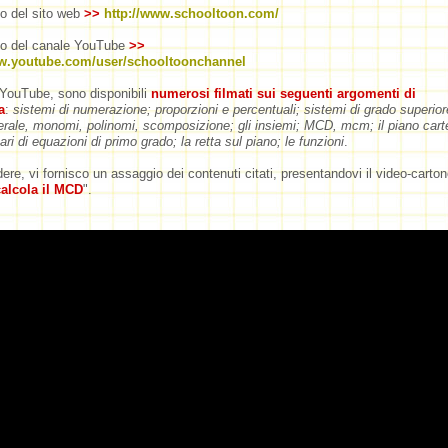
zo del sito web
>>
http://www.schooltoon.com/
zzo del canale YouTube
>>
ww.youtube.com/user/schooltoonchannel
YouTube, sono disponibili
numerosi filmati sui seguenti argomenti di
a
:
sistemi di numerazione; proporzioni e percentuali; sistemi di grado superior
terale, monomi, polinomi, scomposizione; gli insiemi; MCD, mcm; il piano carte
ari di equazioni di primo grado; la retta sul piano; le funzioni
.
ere, vi fornisco un assaggio dei contenuti citati, presentandovi il video-carto
alcola il MCD
".