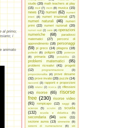
studio
(20)
math teachers at play
(15)
musica
(15)
mcd
(7)
mcm
(8)
news
(71)
numeri
(62)
numeri
numeri irrazionali
(27)
interi
(4)
numeri naturali
(46)
numeri
primi
(22)
numeri razionali
(20)
operazioni
oeis
(4)
numeri reali
(2)
e al primo;
numeriche
(68)
paradossi
siano; i
matematici
(27)
percorsi di
personaggi
apprendimento
(18)
(59)
pi greco
(14)
pitagora
(18)
ne animato
poligoni
(23)
poliedri
(6)
potenze
primaria
(25)
(8)
probabilita
(2)
problemi matematici
(95)
problemi ricreativi
(41)
progetti
(12)
programmazione
(3)
prove desame
proporzionalita
(4)
(32)
prove invalsi
(20)
puzzle
(14)
rapporti e proporzioni
racconti
(3)
(10)
riflessioni
relativi
(2)
ricerca
(2)
risorse
risorse
(65)
(42)
free
(230)
risorse video
(91)
rompicapo
(12)
saggi
(8)
scuola
scienze
(5)
scrutini
(2)
(132)
scuola e didattica
(5)
secondaria
(94)
serie
(11)
sezione aurea
(13)
simmetrie
(9)
sistemi di numerazione
(6)
siti