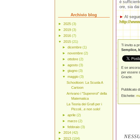
è sufficien
ore, sia da
Archivio blog
►
Al seguen
http://www
►
2025
(3)
►
2019
(3)
►
2016
(7)
▼
2015
(21)
Ti invito a 
►
dicembre
(1)
Semplice, b
►
novembre
(2)
►
ottobre
(2)
►
agosto
(3)
E se ancora 
►
giugno
(3)
per essere s
▼
maggio
(3)
Grazie.
Schooltoon: La Scuola A
Cartoon
Pubblicato 
Arrivano i "Supereroi" della
Etichette:
ma
Matematica
La Teoria dei Grafi per i
Piccoli...e non solo!
►
aprile
(2)
►
marzo
(2)
►
febbraio
(3)
►
2014
(42)
NESS
►
2013
(104)