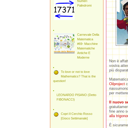
Numeri
Palindromi
Carnevale Della
Matematica
#69- Macchine
Matematiche
Antiche E
Moderne
Non è affa
vostra atte
più dispara
To love or not to love
Mathematics? That is the
Matematica, 
question!
Oilproject
c’
riassumono l
per mettere
LEONARDO PISANO (Detto
FIBONACCI)
Il nuovo s
gratuitamen
fine anno s
Copri Il Cerchio Rosso
alla trigono
[Gioco Settimanale]
È sicuramen