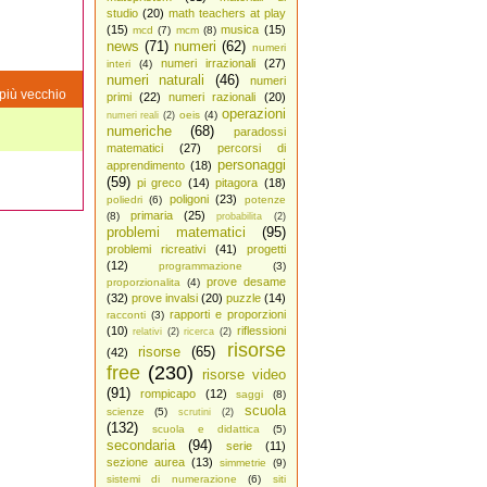
studio
(20)
math teachers at play
(15)
musica
(15)
mcd
(7)
mcm
(8)
news
(71)
numeri
(62)
numeri
numeri irrazionali
(27)
interi
(4)
numeri naturali
(46)
numeri
più vecchio
primi
(22)
numeri razionali
(20)
operazioni
oeis
(4)
numeri reali
(2)
numeriche
(68)
paradossi
matematici
(27)
percorsi di
personaggi
apprendimento
(18)
(59)
pi greco
(14)
pitagora
(18)
poligoni
(23)
poliedri
(6)
potenze
primaria
(25)
(8)
probabilita
(2)
problemi matematici
(95)
problemi ricreativi
(41)
progetti
(12)
programmazione
(3)
prove desame
proporzionalita
(4)
(32)
prove invalsi
(20)
puzzle
(14)
rapporti e proporzioni
racconti
(3)
(10)
riflessioni
relativi
(2)
ricerca
(2)
risorse
risorse
(65)
(42)
free
(230)
risorse video
(91)
rompicapo
(12)
saggi
(8)
scuola
scienze
(5)
scrutini
(2)
(132)
scuola e didattica
(5)
secondaria
(94)
serie
(11)
sezione aurea
(13)
simmetrie
(9)
sistemi di numerazione
(6)
siti