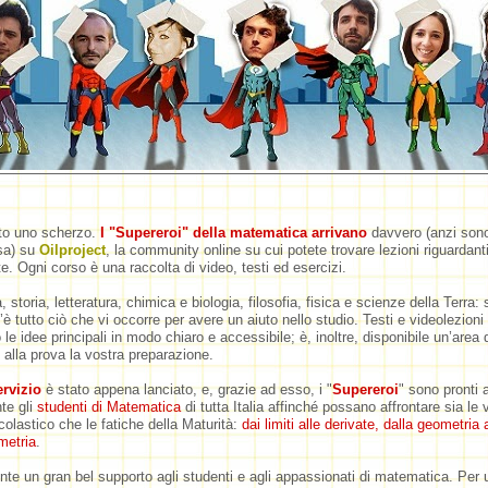
tto uno scherzo.
I "Supereroi" della matematica arrivano
davvero (anzi sono
sa) su
Oilproject
,
la community online su cui potete trovare lezioni riguardanti
te. Ogni corso è una raccolta di video, testi ed esercizi.
storia, letteratura, chimica e biologia, filosofia, fisica e scienze della Terra: 
è tutto ciò che vi occorre per avere un aiuto nello studio. Testi e videolezioni
e idee principali in modo chiaro e accessibile; è, inoltre, disponibile un’area d
 alla prova la vostra preparazione.
ervizio
è stato appena lanciato, e, grazie ad esso, i "
Supereroi
" sono pronti 
te gli
studenti di Matematica
di tutta Italia affinché possano affrontare sia le v
colastico che le fatiche della Maturità:
dai limiti alle derivate, dalla geometria 
metria
.
te un gran bel supporto agli studenti e agli appassionati di matematica. Per u