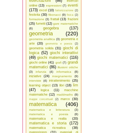
esercitazioni
(66)
esercizi
eventi
online
(13)
espressioni
(7)
(173)
excel
(10)
fattorizzazione
(2)
festivita
(30)
fibonacci
(9)
fisica
(2)
frattali
(13)
frazioni
formazione
(3)
(25)
fumetti
(12)
gare matematiche
geogebra
(137)
(6)
geometria
(220)
geometria e
geometria analitica
(3)
arte
(20)
geometria e poesia
(2)
giochi di
geometria solida
(31)
logica
(52)
giochi interattivi
(49)
giochi matematici
(116)
grandi
giochi online
(41)
grafi
(7)
matematici
(86)
illusioni ottiche
(3)
infanzia
(4)
informatica
(8)
iniziative
(24)
insegnamento
(9)
intrattenimento
(25)
interviste
(4)
lim
learning object
(13)
libri
(18)
(47)
logica
(11)
macchine
matematiche
(12)
maddmaths
(9)
marco
(30)
mappe concettuali
(2)
matematica
(406)
matematica e letteratura
(3)
matematica e poesia
(8)
matematica e realta
(20)
matematica e storia
(172)
matematica ricreativa
(38)
matepristem
(31)
materiali di