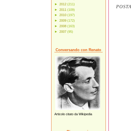
►
2012
(211)
POST
►
2011
(109)
►
2010
(197)
►
2009
(172)
►
2008
(163)
►
2007
(95)
Conversando con Renato
Articolo citato da Wikipedia