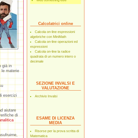
Web something else
Calcolatrici online
Calcola on-line espressioni
algebriche con MiniMath
Calcola on-line operazioni ed
espressioni
Calcola on-line la radice
quadrata di un numero intero o
decimale
 già in
 le materie
SEZIONE INVALSI E
su
VALUTAZIONE
i esercizi
Archivio Invalsi
ad aiutare
erifiche di
ESAME DI LICENZA
analitica
MEDIA
Risorse per la prova scritta di
sufruirne,
Matematica