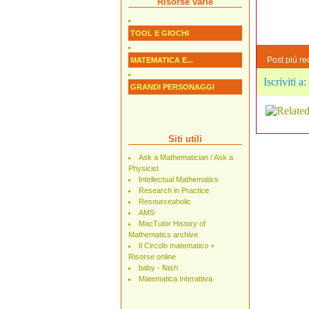
Risorse varie
TOOL E GIOCHI
Post più re
MATEMATICA E...
Iscriviti a:
GRANDI PERSONAGGI
Siti utili
Ask a Mathematician / Ask a
Physicist
Intellectual Mathematics
Research in Practice
Resourceaholic
AMS
MacTutor History of
Mathematics archive
Il Circolo matematico +
Risorse online
baby - flash
Matematica Interattiva