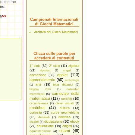
pochissime
ire.
a
>>
Campionati Internazionali
di Giochi Matematici
Archivio dei Giochi Matematici
Clicca sulle parole per
accedere ai contenuti
1° ciclo
(32)
2° ciclo
(11)
algebra
(21)
angoli
(3)
algoritmi
(2)
applet
(113)
animazione
(33)
apprendimento
(50)
archeologia
arte
(19)
blog didattici
(9)
(1)
calendari
blogday 2007
(1)
carnevale della
matematici
(5)
matematica
(117)
cerchio
(10)
circonferenza
(4)
classi virtuali
(4)
contributi
(47)
cultura
(13)
curiosita
(33)
curve geometriche
(13)
didattica
(29)
decimali
(7)
divulgazione
(30)
ebook
disabili
(4)
(27)
educazione
(19)
enigmi
(36)
esami
(48)
equiestensione
(4)