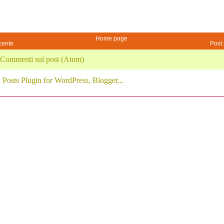
Home page
cente
Post 
Commenti sul post (Atom)