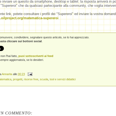
te inviare un quesito da smartphone, desktop e tablet: la risposta arriverà in 
i "Supereroi" che da qualsiasi partecipante alla community, che voglia interven
te link, potete consultare i profili dei "Supereroi" ed inviare la vostra domand
.oilproject.org/matematica-supereroi
promuovere, condividere, segnalare questo articolo, se lo hai apprezzato.
asta cliccare sui bottoni social
.
non l'hai fatto,
puoi sottoscriverti ai feed
empre aggiornato/a, se lo desideri.
da
Annarita
alle
00:23
tematica
,
progetti
,
risorse free
,
scuola
,
tool e servizi didattici
UN COMMENTO: