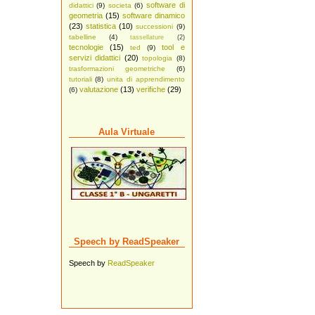
software di
didattici
(9)
societa
(6)
geometria
(15)
software dinamico
(23)
statistica
(10)
successioni
(9)
tabelline
(4)
tassellature
(2)
tecnologie
(15)
tool e
ted
(9)
servizi didattici
(20)
topologia
(8)
trasformazioni geometriche
(6)
tutoriali
(8)
unita di apprendimento
valutazione
(13)
verifiche
(29)
(6)
Aula Virtuale
Speech by ReadSpeaker
Speech by
ReadSpeaker