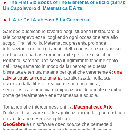
►
The First Six Books of The Elements of Euclid (1847):
Un Capolavoro di Matematica E Arte
►
L'Arte Dell'Arabesco E La Geometria
Sarebbe auspicabile favorire negli studenti l'instaurarsi di
tale consapevolezza, cogliendo ogni occasione atta allo
scopo. Tra l'altro, la Matematica presenta profonde
intersezioni con tutti gli ambiti della conoscenza e spesso
costituisce una base irrinunciabile per altre discipline.
Pertanto, sarebbe una scelta lungimirante tenerne conto
nell'insegnamento in modo da far percepire questa
bistrattata e temuta materia per quel che veramente è:
una
attività squisitamente umana
, caratterizzata nella sua
essenza dalla libera creatività, e non una mera,
semplicistica e riduttiva manipolazione di formule e simboli,
come generalmente viene trasmessa a scuola.
Tornando alle interconnessioni tra
Matematica e Arte
,
l'utilizzo di software e altre applicazioni digitali può costituire
un valido aiuto. Per esemplificare,
GeoGebra
è un software
open source
che permette di