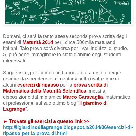
Domani, ci sarà la tanto attesa seconda prova scritta degli
esami di
Maturità 2014
per i circa 500mila maturandi
italiani. Tale prova sarà diversa per i vari indirizzi di studio.
Si può bene immaginare lo stato d'animo degli studenti
interessati.
Suggerisco, per coloro che hanno ancora delle energie
residue da spendere, di cimentarsi nella risoluzione di
alcuni
esercizi di ripasso
per la
prova scritta di
Matematica della Maturità Scientifica
, messi a
disposizione dal mio amico
Marco Garavaglia
,
matematico
di professione,
sul suo ottimo blog "
Il giardino di
Lagrange
".
► Trovate gli esercizi a questo link >>
http://ilgiardinodilagrange.blogspot.it/2014/06/esercizi-di-
ripasso-per-la-prova-di.html