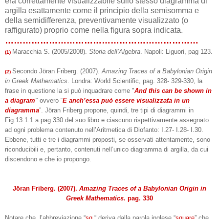
era correttamente visualizzabile sullo stesso diagramma di
argilla esattamente come il principio della semisomma e
della semidifferenza, preventivamente visualizzato (o
raffigurato) proprio come nella figura sopra indicata.
…………………………………………………………
Maracchia S. (2005/2008).
Storia dell’Algebra
. Napoli: Liguori, pag 123.
(1)
Secondo Jöran Friberg. (2007).
Amazing Traces of a Babylonian Origin
(2)
in Greek Mathematics
. Londra: World Scientific, pag. 328- 329-330, la
frase in questione la si può inquadrare come "
And this can be shown in
a diagram
"
ovvero “
E anch’essa può essere visualizzata in un
diagramma
”. Jöran Friberg propone, quindi, tre tipi di diagrammi in
Fig.13.1.1 a pag 330 del suo libro e ciascuno rispettivamente assegnato
ad ogni problema contenuto nell’Aritmetica di Diofanto: I.27- I.28- I.30.
Ebbene, tutti e tre i diagrammi proposti, se osservati attentamente, sono
riconducibili e, pertanto, contenuti nell’unico diagramma di argilla, da cui
discendono e che io propongo.
Jöran Friberg. (2007).
Amazing Traces of a Babylonian Origin in
Greek Mathematics
. pag. 330
Notare che, l’abbreviazione “
sq.
“ deriva dalla parola inglese “
square
” che