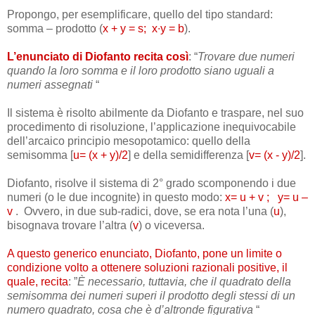
Propongo, per esemplificare, quello del tipo standard:
somma – prodotto (
x + y = s; x∙y = b
).
L’enunciato di Diofanto recita così
: “
Trovare due numeri
quando la loro somma e il loro prodotto siano uguali a
numeri assegnati
“
Il sistema è risolto abilmente da Diofanto e traspare, nel suo
procedimento di risoluzione, l’applicazione inequivocabile
dell’arcaico principio mesopotamico: quello della
semisomma [
u= (x + y)/2
] e della semidifferenza [
v= (x - y)/2
].
Diofanto, risolve il sistema di 2° grado scomponendo i due
numeri (o le due incognite) in questo modo:
x= u + v ; y= u –
v
. Ovvero, in due sub-radici, dove, se era nota l’una (
u
),
bisognava trovare l’altra (
v
) o viceversa.
A questo generico enunciato, Diofanto, pone un limite o
condizione volto a ottenere soluzioni razionali positive, il
quale, recita
: ”
È necessario, tuttavia, che il quadrato della
semisomma dei numeri superi il prodotto degli stessi di un
numero quadrato, cosa che è d’altronde figurativa
“