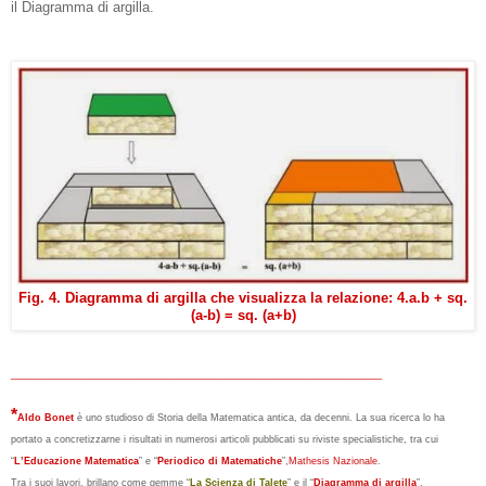
il Diagramma di argilla.
Fig. 4. Diagramma di argilla che visualizza la relazione: 4.a.b + sq.
(a-b) = sq. (a+b)
______________________________________
*
Aldo Bonet
è uno studioso di Storia della Matematica antica, da decenni. La sua ricerca lo ha
portato a concretizzarne i risultati in numerosi articoli pubblicati su riviste specialistiche, tra cui
“
L’Educazione Matematica
” e “
Periodico di Matematiche
”,
Mathesis Nazionale
.
Tra i suoi lavori, brillano come gemme “
La Scienza di Talete
” e il “
Diagramma di argilla
”.