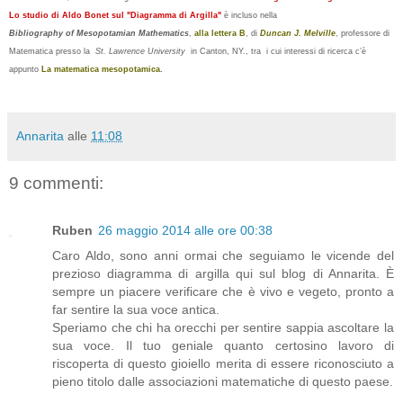
Lo studio di Aldo Bonet sul "Diagramma di Argilla"
è incluso nella
Bibliography of Mesopotamian Mathematics
,
alla lettera B
, di
Duncan J. Melville
, professore di
Matematica presso la
St. Lawrence University
in Canton, NY., tra i cui interessi di ricerca c’è
appunto
La matematica mesopotamica
.
Annarita
alle
11:08
9 commenti:
Ruben
26 maggio 2014 alle ore 00:38
Caro Aldo, sono anni ormai che seguiamo le vicende del
prezioso diagramma di argilla qui sul blog di Annarita. È
sempre un piacere verificare che è vivo e vegeto, pronto a
far sentire la sua voce antica.
Speriamo che chi ha orecchi per sentire sappia ascoltare la
sua voce. Il tuo geniale quanto certosino lavoro di
riscoperta di questo gioiello merita di essere riconosciuto a
pieno titolo dalle associazioni matematiche di questo paese.