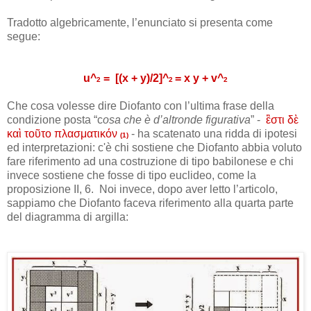
Tradotto algebricamente, l’enunciato si presenta come
segue:
u^
= [(x + y)/2]^
= x y + v^
2
2
2
Che cosa volesse dire Diofanto con l’ultima frase della
condizione posta “c
osa che è d’altronde figurativa
” -
ἒστι δὲ
καὶ τοῦτο πλασματικόν
- ha scatenato una ridda di ipotesi
(1)
ed interpretazioni: c'è chi sostiene che Diofanto abbia voluto
fare riferimento ad una costruzione di tipo babilonese e chi
invece sostiene che fosse di tipo euclideo, come la
proposizione II, 6. Noi invece, dopo aver letto l’articolo,
sappiamo che Diofanto faceva riferimento alla quarta parte
del diagramma di argilla: