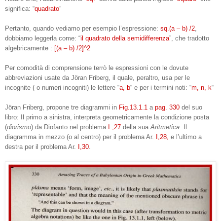
significa: “
quadrato
”
Pertanto, quando vediamo per esempio l’espressione:
sq.(a – b) /2
,
dobbiamo leggerla come: “
il quadrato della
semidifferenza
”, che tradotto
algebricamente :
[(a – b) /2]^2
Per comodità di comprensione terrò le espressioni con le dovute
abbreviazioni usate da Jöran Friberg, il quale, peraltro,
usa per le
incognite ( o numeri incogniti) le lettere “
a, b
“ e per i termini noti: “
m, n, k
“
Jöran Friberg, propone tre diagrammi in
Fig.13.1.1
a
pag. 330
del suo
libro: Il primo a sinistra, interpreta
geometricamente la condizione posta
(
diorismo
) da Diofanto nel problema
I ,27
della sua
Aritmetica
.
Il
diagramma in
mezzo (o al centro) per il problema Ar.
I,28,
e l’ultimo a
destra per il problema Ar.
I,30
.