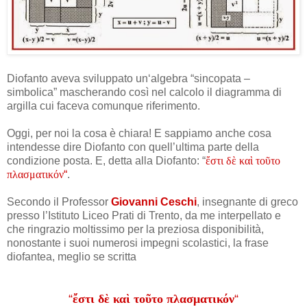
Diofanto aveva sviluppato un‘algebra “sincopata –
simbolica” mascherando così nel calcolo il diagramma di
argilla cui faceva comunque riferimento.
Oggi, per noi la cosa è chiara! E sappiamo anche cosa
intendesse dire Diofanto con quell’ultima parte della
condizione posta. E, detta alla Diofanto: “
ἔστι δὲ καὶ τοῦτο
πλασματικόν
“
.
Secondo il Professor
Giovanni Ceschi
, insegnante di greco
presso l’Istituto Liceo Prati di Trento, da me interpellato e
che ringrazio moltissimo per la preziosa disponibilità,
nonostante i suoi numerosi impegni scolastici, la frase
diofantea, meglio se scritta
“
ἔστι δὲ καὶ τοῦτο πλασματικόν
“