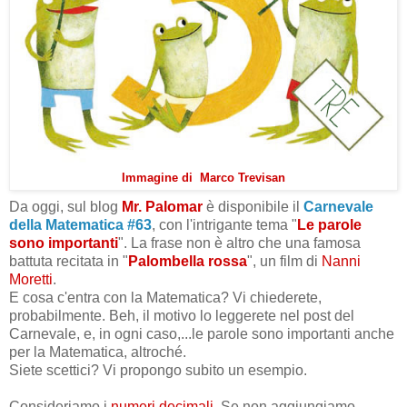
Immagine di Marco Trevisan
Da oggi, sul blog
Mr. Palomar
è disponibile il
Carnevale
della Matematica #63
,
con l'intrigante tema "
Le parole
sono importanti
". La frase non è altro che una famosa
battuta recitata in "
Palombella rossa
", un film di
Nanni
Moretti
.
E cosa c'entra con la Matematica? Vi chiederete,
probabilmente. Beh, il motivo lo leggerete nel post del
Carnevale, e, in ogni caso,...le parole sono importanti anche
per la Matematica, altroché.
Siete scettici? Vi propongo subito un esempio.
Consideriamo i
numeri decimali
. Se non aggiungiamo