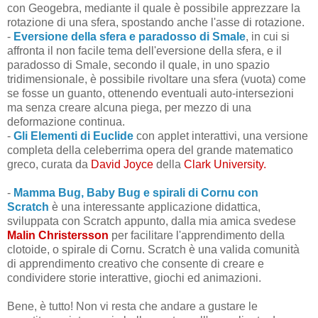
con Geogebra, mediante il quale è possibile apprezzare la
rotazione di una sfera, spostando anche l'asse di rotazione.
-
Eversione della sfera e paradosso di Smale
, in cui si
affronta il non facile tema dell'eversione della sfera, e il
paradosso di Smale, secondo il quale, in uno spazio
tridimensionale, è possibile rivoltare una sfera (vuota) come
se fosse un guanto, ottenendo eventuali auto-intersezioni
ma senza creare alcuna piega, per mezzo di una
deformazione continua.
-
Gli Elementi di Euclide
con applet interattivi, una versione
completa della celeberrima opera del grande matematico
greco, curata da
David Joyce
della
Clark University.
-
Mamma Bug, Baby Bug e spirali di Cornu con
Scratch
è una interessante applicazione didattica,
sviluppata con Scratch appunto, dalla mia amica svedese
Malin Christersson
per facilitare l'apprendimento della
clotoide, o spirale di Cornu. Scratch è una valida comunità
di apprendimento creativo che consente di creare e
condividere storie interattive, giochi ed animazioni.
Bene, è tutto! Non vi resta che andare a gustare le