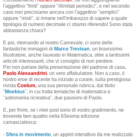
l'aggettivo "finiti" oppure "illimitati periodici", e nel secondo
caso non precisiamo ancora con l'aggettivo "semplici"
oppure "misti", si rimane nell'imbarazzo di sapere a quale
tipologia di numero decimale ci stiamo riferendo! Sono stata
abbastanza chiara?
E poi, ritornando al nostro Carnevale, ci sono delle
fantastiche immagini di
Marco Trevisan
, un bravissimo
illustratore, anche laureato in Matematica, oltre a tantissimi
articoli interessanti, che vi consiglio di non perdere.
Per non parlare della presentazione del padrone di casa,
Paolo Alessandrini
, un vero affabulatore. Non a caso, il
nostro eroe di recente ha iniziato a curare,
sulla prestigiosa
rivista
Coelum,
una sua personale rubrica, dal titolo
"
Moebius
",
in cui tratta tematiche di matematica e
"astronomia ricreativa", due passioni di Paolo.
E, per finire, se i miei post sono di vostro gradimento, ne
troverete ben quattro nella 63esima edizione
carnascialesca:
-
Sfera in movimento
, un applet interattivo da me realizzato