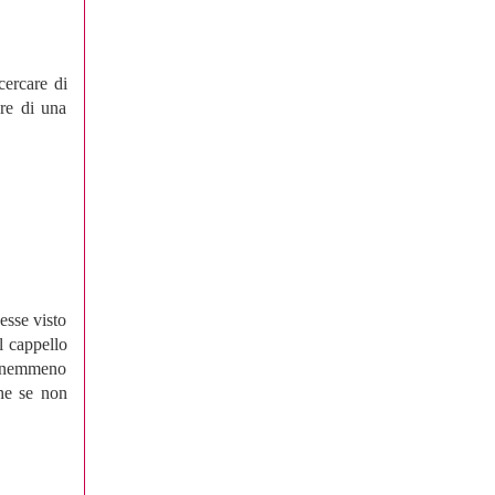
cercare di
ore di una
esse visto
il cappello
o, nemmeno
che se non