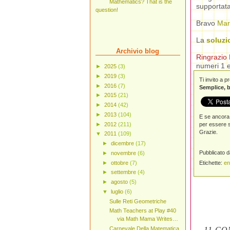
Mathematics? That is the
supportata
question!
Bravo
Mar
La
soluzi
Archivio blog
Ringrazio 
numeri 1 e
►
2025
(3)
►
2019
(3)
Ti invito a 
►
2016
(7)
Semplice, b
►
2015
(21)
►
2014
(42)
►
2013
(104)
E se ancora 
►
2012
(211)
per essere s
Grazie.
▼
2011
(109)
►
dicembre
(17)
Pubblicato 
►
novembre
(6)
Etichette:
en
►
ottobre
(7)
►
settembre
(4)
►
agosto
(5)
▼
luglio
(6)
Sulle Reti Geometriche
Math Teachers at Play #40
via Math Mama Writes…
11 CO
Carnevale Della Matematica