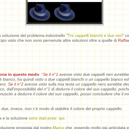
a soluzione del problema-indovinello "
Tre cappelli bianchi e due neri
" c
icipo visto che non sono pervenute altre soluzioni oltre a quelle di
Raffa
iona in questo modo
: “
Se il n°1
avesse visto due cappelli neri avrebbe
 è bianco; ha quindi visto o due cappelli bianchi o un cappello bianco ed
nero.
Se il n°2
avesse visto sulla mia testa un cappello nero avrebbe ded
o, dall’impossibilità del n°1 di dedurre il colore del suo cappello; poich
riuscito a dedurre il colore del suo cappello, posso concludere che il m
ri due, invece, non c’è modo di stabilire il colore del proprio cappello.
a e la soluzione
sono stati presi qui
.
soluzione proposta dal nostro
Marco
che, essendo molto più articolata e