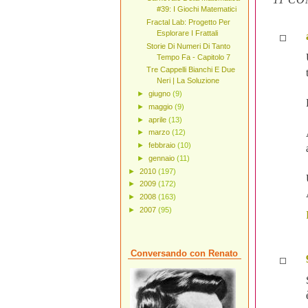
#39: I Giochi Matematici
Fractal Lab: Progetto Per
Esplorare I Frattali
Storie Di Numeri Di Tanto
Tempo Fa - Capitolo 7
Tre Cappelli Bianchi E Due
Neri | La Soluzione
►
giugno
(9)
►
maggio
(9)
►
aprile
(13)
►
marzo
(12)
►
febbraio
(10)
►
gennaio
(11)
►
2010
(197)
►
2009
(172)
►
2008
(163)
►
2007
(95)
Conversando con Renato