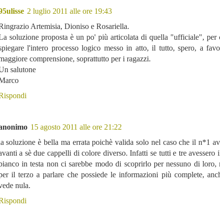
95ulisse
2 luglio 2011 alle ore 19:43
Ringrazio Artemisia, Dioniso e Rosariella.
La soluzione proposta è un po' più articolata di quella "ufficiale", per 
spiegare l'intero processo logico messo in atto, il tutto, spero, a fav
maggiore comprensione, soprattutto per i ragazzi.
Un salutone
Marco
Rispondi
anonimo
15 agosto 2011 alle ore 21:22
la soluzione è bella ma errata poichè valida solo nel caso che il n*1 av
avanti a sè due cappelli di colore diverso. Infatti se tutti e tre avessero 
bianco in testa non ci sarebbe modo di scoprirlo per nessuno di lor
per il terzo a parlare che possiede le informazioni più complete, an
vede nula.
Rispondi