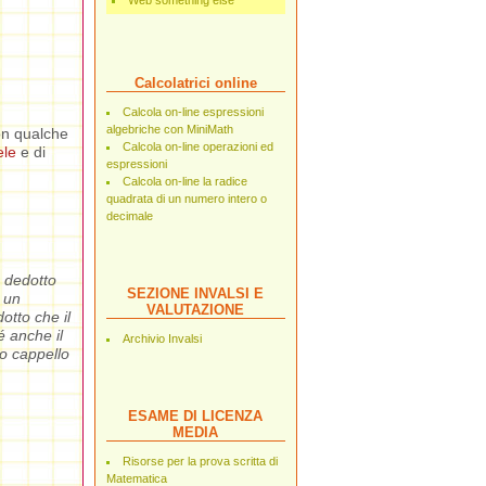
Web something else
Calcolatrici online
Calcola on-line espressioni
algebriche con MiniMath
on qualche
Calcola on-line operazioni ed
ele
e di
espressioni
Calcola on-line la radice
quadrata di un numero intero o
decimale
 dedotto
SEZIONE INVALSI E
 un
VALUTAZIONE
otto che il
é anche il
Archivio Invalsi
io cappello
ESAME DI LICENZA
MEDIA
Risorse per la prova scritta di
Matematica