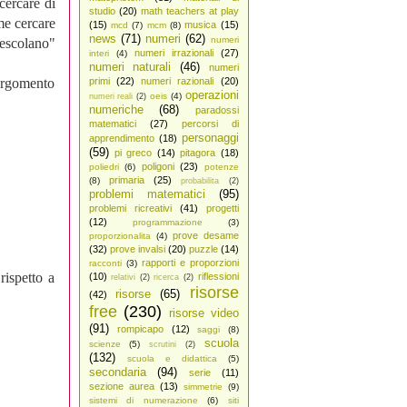
cercare di
studio
(20)
math teachers at play
me cercare
(15)
musica
(15)
mcd
(7)
mcm
(8)
news
(71)
numeri
(62)
numeri
mescolano"
numeri irrazionali
(27)
interi
(4)
numeri naturali
(46)
numeri
'argomento
primi
(22)
numeri razionali
(20)
operazioni
oeis
(4)
numeri reali
(2)
numeriche
(68)
paradossi
matematici
(27)
percorsi di
personaggi
apprendimento
(18)
(59)
pi greco
(14)
pitagora
(18)
poligoni
(23)
poliedri
(6)
potenze
primaria
(25)
(8)
probabilita
(2)
problemi matematici
(95)
problemi ricreativi
(41)
progetti
(12)
programmazione
(3)
prove desame
proporzionalita
(4)
(32)
prove invalsi
(20)
puzzle
(14)
rapporti e proporzioni
racconti
(3)
rispetto a
(10)
riflessioni
relativi
(2)
ricerca
(2)
risorse
risorse
(65)
(42)
free
(230)
risorse video
(91)
rompicapo
(12)
saggi
(8)
scuola
scienze
(5)
scrutini
(2)
(132)
scuola e didattica
(5)
secondaria
(94)
serie
(11)
sezione aurea
(13)
simmetrie
(9)
sistemi di numerazione
(6)
siti