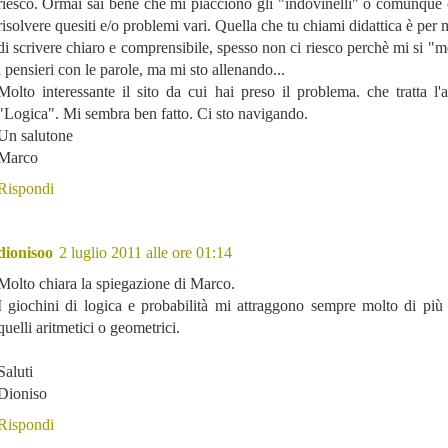
riesco. Ormai sai bene che mi piacciono gli "indovinelli" o comunque 
risolvere quesiti e/o problemi vari. Quella che tu chiami didattica è per 
di scrivere chiaro e comprensibile, spesso non ci riesco perchè mi si "
i pensieri con le parole, ma mi sto allenando...
Molto interessante il sito da cui hai preso il problema. che tratta l
"Logica". Mi sembra ben fatto. Ci sto navigando.
Un salutone
Marco
Rispondi
dionisoo
2 luglio 2011 alle ore 01:14
Molto chiara la spiegazione di Marco.
I giochini di logica e probabilità mi attraggono sempre molto di più 
quelli aritmetici o geometrici.
Saluti
Dioniso
Rispondi