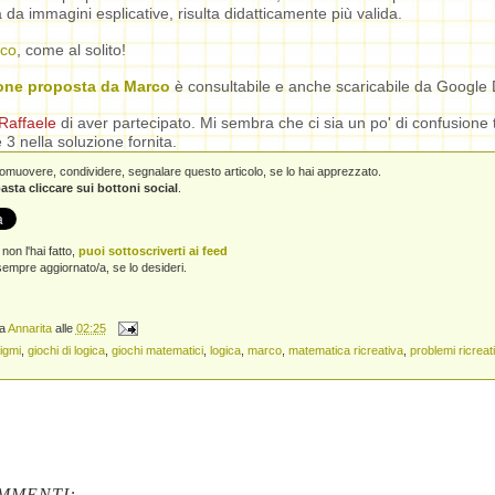
 da immagini esplicative, risulta didatticamente più valida.
co
, come al solito!
one proposta da Marco
è consultabile e anche scaricabile da Google 
Raffaele
di aver partecipato. Mi sembra che ci sia un po' di confusione t
 3 nella soluzione fornita.
promuovere, condividere, segnalare questo articolo, se lo hai apprezzato.
asta cliccare sui bottoni social
.
non l'hai fatto,
puoi sottoscriverti ai feed
empre aggiornato/a, se lo desideri.
da
Annarita
alle
02:25
igmi
,
giochi di logica
,
giochi matematici
,
logica
,
marco
,
matematica ricreativa
,
problemi ricreati
MMENTI: