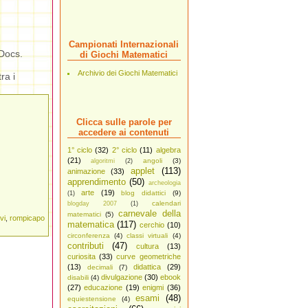
Campionati Internazionali
Docs.
di Giochi Matematici
Archivio dei Giochi Matematici
ra i
Clicca sulle parole per
accedere ai contenuti
1° ciclo
(32)
2° ciclo
(11)
algebra
(21)
angoli
(3)
algoritmi
(2)
applet
(113)
animazione
(33)
apprendimento
(50)
archeologia
arte
(19)
blog didattici
(9)
(1)
calendari
blogday 2007
(1)
carnevale della
matematici
(5)
vi
,
rompicapo
matematica
(117)
cerchio
(10)
circonferenza
(4)
classi virtuali
(4)
contributi
(47)
cultura
(13)
curiosita
(33)
curve geometriche
(13)
didattica
(29)
decimali
(7)
divulgazione
(30)
ebook
disabili
(4)
(27)
educazione
(19)
enigmi
(36)
esami
(48)
equiestensione
(4)