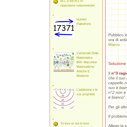
M.C.D ed m.c.m:
ripassiamo velocemente!
Numeri
Palindromi
Pubblico l
ora di ant
Marco
.
Carnevale Della
Matematica
#69- Macchine
Soluzione
Matematiche
Antiche E
Il
n°3
rag
Moderne
che il suo
cappello 
suo è bianc
L'addizione e le
n°2 non è 
sue proprietà
è bianco
”.
Per gli alt
Il problem
To love or not to love
Allego la 