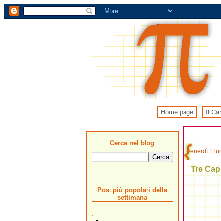
Home page
Il Ca
Cerca nel blog
venerdì 1 lu
Tre Capp
Post più popolari della
settimana