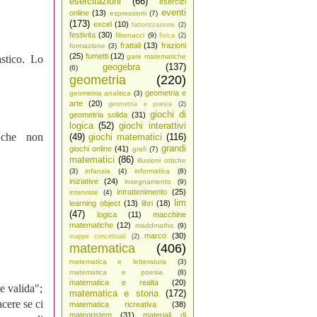
esercitazioni
(66)
esercizi
eventi
online
(13)
espressioni
(7)
(173)
excel
(10)
fattorizzazione
(2)
festivita
(30)
fibonacci
(9)
fisica
(2)
frattali
(13)
frazioni
formazione
(3)
(25)
fumetti
(12)
gare matematiche
stico. Lo
geogebra
(137)
(6)
geometria
(220)
geometria e
geometria analitica
(3)
arte
(20)
geometria e poesia
(2)
giochi di
geometria solida
(31)
logica
(52)
giochi interattivi
 che non
(49)
giochi matematici
(116)
grandi
giochi online
(41)
grafi
(7)
matematici
(86)
illusioni ottiche
(3)
infanzia
(4)
informatica
(8)
iniziative
(24)
insegnamento
(9)
intrattenimento
(25)
interviste
(4)
lim
learning object
(13)
libri
(18)
(47)
logica
(11)
macchine
matematiche
(12)
maddmaths
(9)
marco
(30)
mappe concettuali
(2)
matematica
(406)
matematica e letteratura
(3)
matematica e poesia
(8)
matematica e realta
(20)
e valida";
matematica e storia
(172)
cere se ci
matematica ricreativa
(38)
matepristem
(31)
materiali di