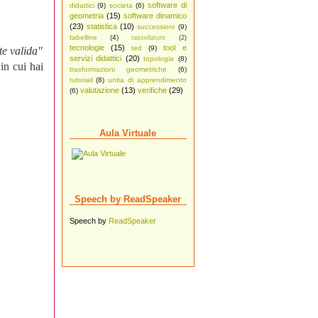
software di
didattici
(9)
societa
(6)
geometria
(15)
software dinamico
(23)
statistica
(10)
successioni
(9)
tabelline
(4)
tassellature
(2)
tecnologie
(15)
tool e
ted
(9)
te valida"
servizi didattici
(20)
topologia
(8)
in cui hai
trasformazioni geometriche
(6)
tutoriali
(8)
unita di apprendimento
valutazione
(13)
verifiche
(29)
(6)
Aula Virtuale
Speech by ReadSpeaker
Speech by
ReadSpeaker