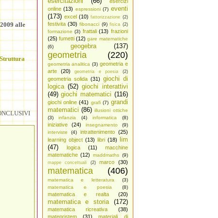
esercitazioni
(66)
esercizi
eventi
online
(13)
espressioni
(7)
(173)
excel
(10)
fattorizzazione
(2)
 2009 alle
festivita
(30)
fibonacci
(9)
fisica
(2)
frattali
(13)
frazioni
formazione
(3)
(25)
fumetti
(12)
gare matematiche
geogebra
(137)
(6)
geometria
(220)
Struttura
geometria e
geometria analitica
(3)
arte
(20)
geometria e poesia
(2)
giochi di
geometria solida
(31)
logica
(52)
giochi interattivi
(49)
giochi matematici
(116)
grandi
giochi online
(41)
grafi
(7)
matematici
(86)
illusioni ottiche
NCLUSIVI
(3)
infanzia
(4)
informatica
(8)
iniziative
(24)
insegnamento
(9)
intrattenimento
(25)
interviste
(4)
lim
learning object
(13)
libri
(18)
(47)
logica
(11)
macchine
matematiche
(12)
maddmaths
(9)
marco
(30)
mappe concettuali
(2)
matematica
(406)
matematica e letteratura
(3)
matematica e poesia
(8)
matematica e realta
(20)
matematica e storia
(172)
matematica ricreativa
(38)
matepristem
(31)
materiali di