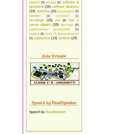
software di
didattici
(9)
societa
(6)
geometria
(15)
software dinamico
(23)
statistica
(10)
successioni
(9)
tabelline
(4)
tassellature
(2)
tecnologie
(15)
tool e
ted
(9)
servizi didattici
(20)
topologia
(8)
trasformazioni geometriche
(6)
tutoriali
(8)
unita di apprendimento
valutazione
(13)
verifiche
(29)
(6)
Aula Virtuale
Speech by ReadSpeaker
Speech by
ReadSpeaker