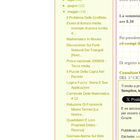
►
giugno
(12)
▼
maggio
(14)
La somminis
Il Problema Delle Graffette
ore 8.30
Esami di licenza media:
esempio di prova scritta
d...
Per prendere
Mathematics In Movies
ed esempi d
Discussione Sui Punti
Notevoli Dei Triangoli
[Nost...
Prova nazionale 2008/09 -
Di seguito
a
Terza media
Il Puzzle Della Capra Nel
Consultate l
Recinto
DEL 1° CIC
Logica Fuzzy: Storia E Sue
Ti invito a 
Applicazioni
Semplice, b
Carnevale Della Matematica
# 13
Riduzione Di Frazioni Ai
E se ancora 
Minimi Termini [La
per essere s
Nostra...
Grazie.
Quadrilateri E Loro
Proprietà [Video -
Risorsa]
Pubblicato 
Giornata Aperta Sul Web
Etichette:
es