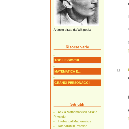
Articolo citato da Wikipedia
Risorse varie
TOOL E GIOCHI
MATEMATICA E...
GRANDI PERSONAGGI
Siti utili
Ask a Mathematician / Ask a
Physicist
Intellectual Mathematics
Research in Practice