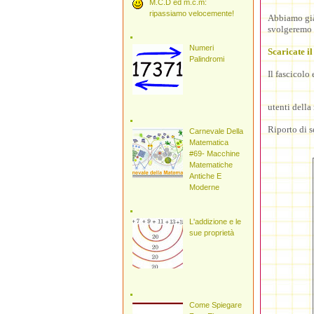
M.C.D ed m.c.m:
ripassiamo velocemente!
Abbiamo già
svolgeremo n
Numeri
Scaricate il
Palindromi
Il fascicolo
utenti della
Riporto di s
Carnevale Della
Matematica
#69- Macchine
Matematiche
Antiche E
Moderne
L'addizione e le
sue proprietà
Come Spiegare