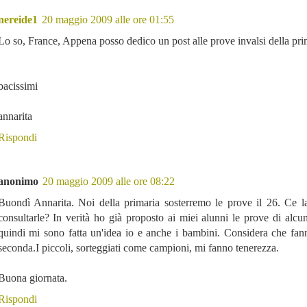
nereide1
20 maggio 2009 alle ore 01:55
Lo so, France, Appena posso dedico un post alle prove invalsi della pri
bacissimi
annarita
Rispondi
anonimo
20 maggio 2009 alle ore 08:22
Buondì Annarita. Noi della primaria sosterremo le prove il 26. Ce l
consultarle? In verità ho già proposto ai miei alunni le prove di alcun
quindi mi sono fatta un'idea io e anche i bambini. Considera che fan
seconda.I piccoli, sorteggiati come campioni, mi fanno tenerezza.
Buona giornata.
Rispondi