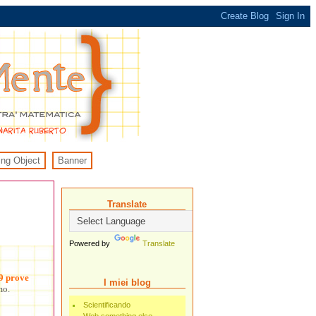
ing Object
Banner
Translate
Powered by
Translate
9 prove
I miei blog
mo.
Scientificando