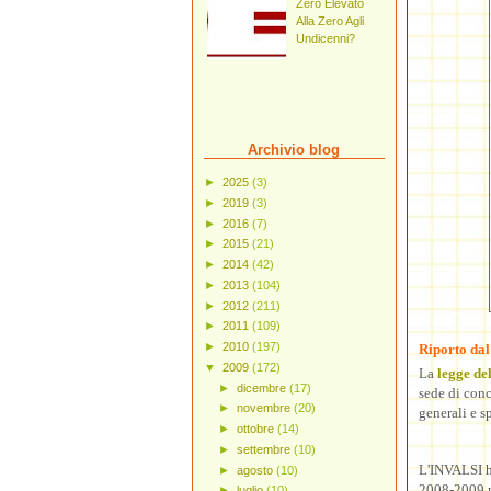
Zero Elevato
Alla Zero Agli
Undicenni?
Archivio blog
►
2025
(3)
►
2019
(3)
►
2016
(7)
►
2015
(21)
►
2014
(42)
►
2013
(104)
►
2012
(211)
►
2011
(109)
►
2010
(197)
Riporto dal
▼
2009
(172)
La
legge de
►
dicembre
(17)
sede di conc
►
novembre
(20)
generali e s
►
ottobre
(14)
►
settembre
(10)
L'INVALSI ha
►
agosto
(10)
2008-2009 ri
►
luglio
(10)