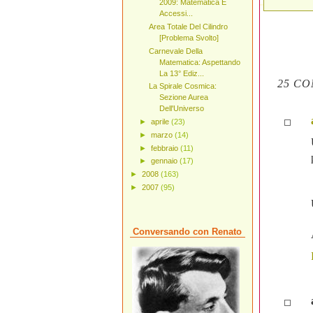
2009: Matematica E
Accessi...
Area Totale Del Cilindro
[Problema Svolto]
Carnevale Della
Matematica: Aspettando
La 13° Ediz...
25 CO
La Spirale Cosmica:
Sezione Aurea
Dell'Universo
►
aprile
(23)
►
marzo
(14)
►
febbraio
(11)
►
gennaio
(17)
►
2008
(163)
►
2007
(95)
Conversando con Renato