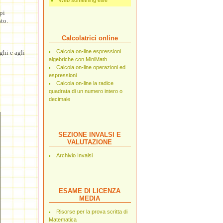
Web something else
pi
to.
Calcolatrici online
Calcola on-line espressioni
ghi e agli
algebriche con MiniMath
Calcola on-line operazioni ed
espressioni
Calcola on-line la radice
quadrata di un numero intero o
decimale
SEZIONE INVALSI E
VALUTAZIONE
Archivio Invalsi
ESAME DI LICENZA
MEDIA
Risorse per la prova scritta di
Matematica