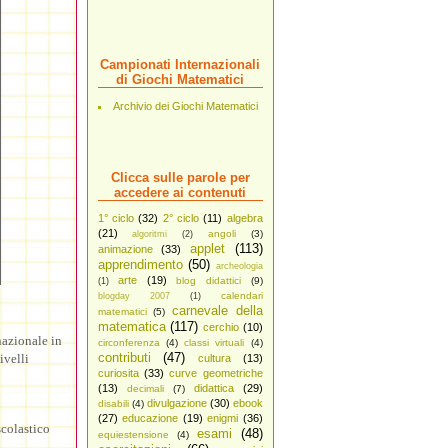
Campionati Internazionali
di Giochi Matematici
Archivio dei Giochi Matematici
Clicca sulle parole per
accedere ai contenuti
1° ciclo
(32)
2° ciclo
(11)
algebra
(21)
angoli
(3)
algoritmi
(2)
applet
(113)
animazione
(33)
apprendimento
(50)
archeologia
arte
(19)
blog didattici
(9)
(1)
calendari
blogday 2007
(1)
carnevale della
matematici
(5)
matematica
(117)
cerchio
(10)
nazionale in
circonferenza
(4)
classi virtuali
(4)
contributi
(47)
ivelli
cultura
(13)
curiosita
(33)
curve geometriche
(13)
didattica
(29)
decimali
(7)
divulgazione
(30)
ebook
disabili
(4)
(27)
educazione
(19)
enigmi
(36)
scolastico
esami
(48)
equiestensione
(4)