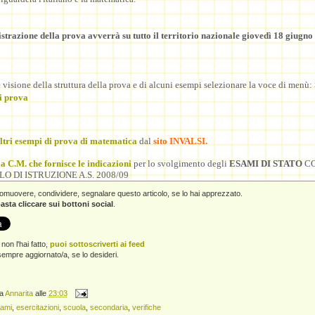
trazione della prova avverrà su tutto il territorio nazionale giovedì 18 giugno
 visione della struttura della prova e di alcuni esempi selezionare la voce di menù:
i prova
ltri esempi di prova di matematica
dal
sito INVALSI
.
a C.M. che fornisce le indicazioni
per lo svolgimento degli
ESAMI DI STATO
CO
LO DI ISTRUZIONE A.S. 2008/09
promuovere, condividere, segnalare questo articolo, se lo hai apprezzato.
asta cliccare sui bottoni social
.
non l'hai fatto,
puoi sottoscriverti ai feed
empre aggiornato/a, se lo desideri.
da
Annarita
alle
23:03
ami
,
esercitazioni
,
scuola
,
secondaria
,
verifiche