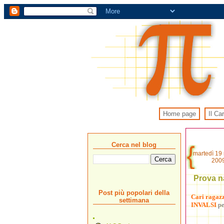
Home page
Il Ca
Cerca nel blog
martedì 19
200
Prova n
Post più popolari della
Cari ragazz
settimana
INVALSI
pe