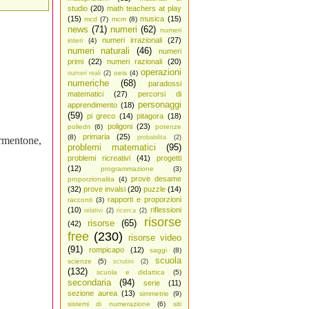
studio
(20)
math teachers at play
(15)
musica
(15)
mcd
(7)
mcm
(8)
news
(71)
numeri
(62)
numeri
numeri irrazionali
(27)
interi
(4)
numeri naturali
(46)
numeri
primi
(22)
numeri razionali
(20)
operazioni
oeis
(4)
numeri reali
(2)
numeriche
(68)
paradossi
matematici
(27)
percorsi di
personaggi
apprendimento
(18)
(59)
pi greco
(14)
pitagora
(18)
poligoni
(23)
poliedri
(6)
potenze
primaria
(25)
(8)
probabilita
(2)
rmentone,
problemi matematici
(95)
problemi ricreativi
(41)
progetti
(12)
programmazione
(3)
prove desame
proporzionalita
(4)
(32)
prove invalsi
(20)
puzzle
(14)
rapporti e proporzioni
racconti
(3)
(10)
riflessioni
relativi
(2)
ricerca
(2)
risorse
risorse
(65)
(42)
free
(230)
risorse video
(91)
rompicapo
(12)
saggi
(8)
scuola
scienze
(5)
scrutini
(2)
(132)
scuola e didattica
(5)
secondaria
(94)
serie
(11)
sezione aurea
(13)
simmetrie
(9)
sistemi di numerazione
(6)
siti