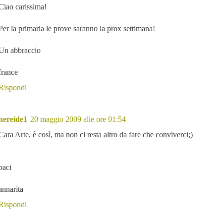
Ciao carissima!
Per la primaria le prove saranno la prox settimana!
Un abbraccio
france
Rispondi
nereide1
20 maggio 2009 alle ore 01:54
Cara Arte, è così, ma non ci resta altro da fare che conviverci;)
baci
annarita
Rispondi