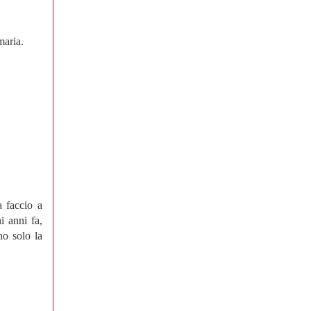
maria.
a faccio a
i anni fa,
no solo la