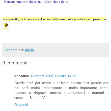
- Numero minore di dieci, multiplo di due e di tre
Svolgete il giochino a casa. Lo controlleremo poi a scuola lunedì prossimo
Annarita
alle
00:36
3 commenti:
anonimo
4 ottobre 2007 alle ore 14:58
Grazie prof. per avere pubblicato questo post perchè per
noi sarà molto interessante e molto importante come
ripasso la ringrazio ancora e arrivederci a domani a
scuola!!!! Simone V.
Rispondi