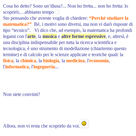
Cosa ho detto? Sono un’illusa?... Non ho fretta... non ho fretta: lo
scoprirò;…abbiamo tempo
Sto pensando che avreste voglia di chiedere:
“Perché studiare la
matematica?”
Bè, i motivi sono diversi, ma non vi darò risposte di
tipo “tecnico”. Vi dico che, ad esempio, la matematica ha profondi
legami con l'
arte
, la
musica
e
altre forme espressive
, e,
altresì,
è
una disciplina indispensabile per tutta la ricerca scientifica e
tecnologica, è uno strumento di modellazione (chiariremo questo
termine) e di calcolo per le scienze applicate e teoriche quali: la
fisica
, la
chimica
, la
biologia
, la
medicina
, l'
economia
,
l'
informatica
, l'
ingegneria
...
Non siete convinti?
Allora, non vi resta che scoprirlo da voi.