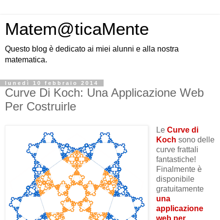
Matem@ticaMente
Questo blog è dedicato ai miei alunni e alla nostra
matematica.
lunedì 10 febbraio 2014
Curve Di Koch: Una Applicazione Web
Per Costruirle
Le
Curve di
Koch
sono delle
curve frattali
fantastiche!
Finalmente è
disponibile
gratuitamente
una
applicazione
web per