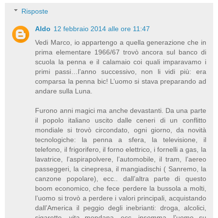
Risposte
Aldo
12 febbraio 2014 alle ore 11:47
Vedi Marco, io appartengo a quella generazione che in
prima elementare 1966/67 trovò ancora sul banco di
scuola la penna e il calamaio coi quali imparavamo i
primi passi…l’anno successivo, non li vidi più: era
comparsa la penna bic! L’uomo si stava preparando ad
andare sulla Luna.
Furono anni magici ma anche devastanti. Da una parte
il popolo italiano uscito dalle ceneri di un conflitto
mondiale si trovò circondato, ogni giorno, da novità
tecnologiche: la penna a sfera, la televisione, il
telefono, il frigorifero, il forno elettrico, i fornelli a gas, la
lavatrice, l’aspirapolvere, l’automobile, il tram, l’aereo
passeggeri, la cinepresa, il mangiadischi ( Sanremo, la
canzone popolare), ecc.. dall’altra parte di questo
boom economico, che fece perdere la bussola a molti,
l’uomo si trovò a perdere i valori principali, acquistando
dall’America il peggio degli inebrianti: droga, alcolici,
sigarette, vita mondana, ecc…insomma, l’uomo su