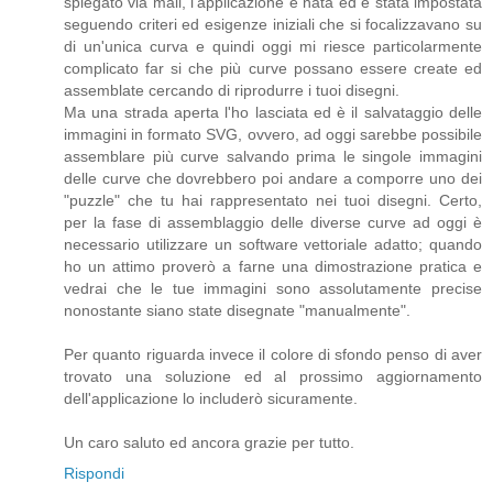
spiegato via mail, l'applicazione è nata ed è stata impostata
seguendo criteri ed esigenze iniziali che si focalizzavano su
di un'unica curva e quindi oggi mi riesce particolarmente
complicato far si che più curve possano essere create ed
assemblate cercando di riprodurre i tuoi disegni.
Ma una strada aperta l'ho lasciata ed è il salvataggio delle
immagini in formato SVG, ovvero, ad oggi sarebbe possibile
assemblare più curve salvando prima le singole immagini
delle curve che dovrebbero poi andare a comporre uno dei
"puzzle" che tu hai rappresentato nei tuoi disegni. Certo,
per la fase di assemblaggio delle diverse curve ad oggi è
necessario utilizzare un software vettoriale adatto; quando
ho un attimo proverò a farne una dimostrazione pratica e
vedrai che le tue immagini sono assolutamente precise
nonostante siano state disegnate "manualmente".
Per quanto riguarda invece il colore di sfondo penso di aver
trovato una soluzione ed al prossimo aggiornamento
dell'applicazione lo includerò sicuramente.
Un caro saluto ed ancora grazie per tutto.
Rispondi