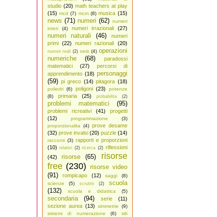
studio
(20)
math teachers at play
(15)
musica
(15)
mcd
(7)
mcm
(8)
news
(71)
numeri
(62)
numeri
numeri irrazionali
(27)
interi
(4)
numeri naturali
(46)
numeri
primi
(22)
numeri razionali
(20)
operazioni
oeis
(4)
numeri reali
(2)
numeriche
(68)
paradossi
matematici
(27)
percorsi di
personaggi
apprendimento
(18)
(59)
pi greco
(14)
pitagora
(18)
poligoni
(23)
poliedri
(6)
potenze
primaria
(25)
(8)
probabilita
(2)
problemi matematici
(95)
problemi ricreativi
(41)
progetti
(12)
programmazione
(3)
prove desame
proporzionalita
(4)
(32)
prove invalsi
(20)
puzzle
(14)
rapporti e proporzioni
racconti
(3)
(10)
riflessioni
relativi
(2)
ricerca
(2)
risorse
risorse
(65)
(42)
free
(230)
risorse video
(91)
rompicapo
(12)
saggi
(8)
scuola
scienze
(5)
scrutini
(2)
(132)
scuola e didattica
(5)
secondaria
(94)
serie
(11)
sezione aurea
(13)
simmetrie
(9)
sistemi di numerazione
(6)
siti