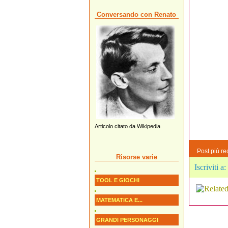
Conversando con Renato
Articolo citato da Wikipedia
Post più re
Risorse varie
Iscriviti a:
TOOL E GIOCHI
MATEMATICA E...
GRANDI PERSONAGGI