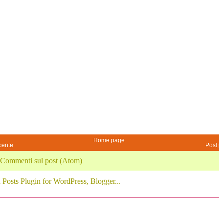
Home page
cente
Post 
Commenti sul post (Atom)