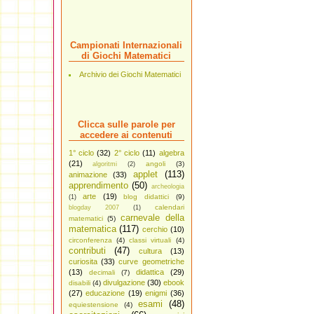
Campionati Internazionali
di Giochi Matematici
Archivio dei Giochi Matematici
Clicca sulle parole per
accedere ai contenuti
1° ciclo
(32)
2° ciclo
(11)
algebra
(21)
angoli
(3)
algoritmi
(2)
applet
(113)
animazione
(33)
apprendimento
(50)
archeologia
arte
(19)
blog didattici
(9)
(1)
calendari
blogday 2007
(1)
carnevale della
matematici
(5)
matematica
(117)
cerchio
(10)
circonferenza
(4)
classi virtuali
(4)
contributi
(47)
cultura
(13)
curiosita
(33)
curve geometriche
(13)
didattica
(29)
decimali
(7)
divulgazione
(30)
ebook
disabili
(4)
(27)
educazione
(19)
enigmi
(36)
esami
(48)
equiestensione
(4)