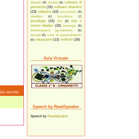
software di
didattici
(9)
societa
(6)
geometria
(15)
software dinamico
(23)
statistica
(10)
successioni
(9)
tabelline
(4)
tassellature
(2)
tecnologie
(15)
tool e
ted
(9)
servizi didattici
(20)
topologia
(8)
trasformazioni geometriche
(6)
tutoriali
(8)
unita di apprendimento
valutazione
(13)
verifiche
(29)
(6)
Aula Virtuale
più vecchio
Speech by ReadSpeaker
Speech by
ReadSpeaker