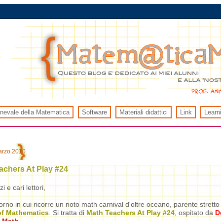
rnevale della Matematica
Software
Materiali didattici
Link
Learn
arzo 2010
achers At Play #24
i e cari lettori,
iorno in cui ricorre un noto math carnival d'oltre oceano, parente stretto 
of Mathematics
. Si tratta di
Math Teachers At Play #24
, ospitato da
D