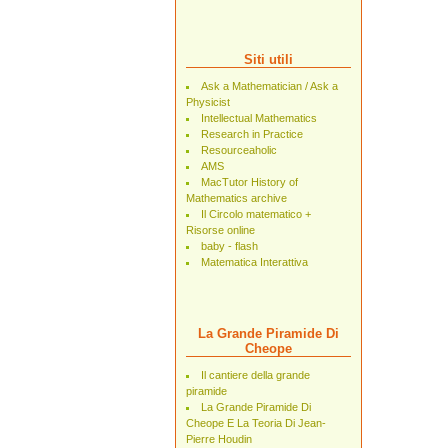
Siti utili
Ask a Mathematician / Ask a
Physicist
Intellectual Mathematics
Research in Practice
Resourceaholic
AMS
MacTutor History of
Mathematics archive
Il Circolo matematico +
Risorse online
baby - flash
Matematica Interattiva
La Grande Piramide Di
Cheope
Il cantiere della grande
piramide
La Grande Piramide Di
Cheope E La Teoria Di Jean-
Pierre Houdin