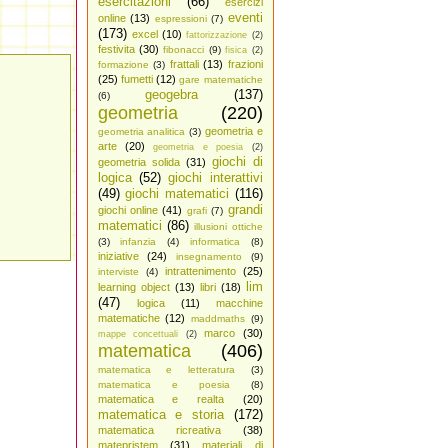
esercitazioni
(66)
esercizi
eventi
online
(13)
espressioni
(7)
(173)
excel
(10)
fattorizzazione
(2)
festivita
(30)
fibonacci
(9)
fisica
(2)
frattali
(13)
frazioni
formazione
(3)
(25)
fumetti
(12)
gare matematiche
geogebra
(137)
(6)
geometria
(220)
geometria e
geometria analitica
(3)
arte
(20)
geometria e poesia
(2)
giochi di
geometria solida
(31)
logica
(52)
giochi interattivi
(49)
giochi matematici
(116)
grandi
giochi online
(41)
grafi
(7)
matematici
(86)
illusioni ottiche
(3)
infanzia
(4)
informatica
(8)
iniziative
(24)
insegnamento
(9)
intrattenimento
(25)
interviste
(4)
lim
learning object
(13)
libri
(18)
(47)
logica
(11)
macchine
matematiche
(12)
maddmaths
(9)
marco
(30)
mappe concettuali
(2)
matematica
(406)
matematica e letteratura
(3)
matematica e poesia
(8)
matematica e realta
(20)
matematica e storia
(172)
matematica ricreativa
(38)
matepristem
(31)
materiali di