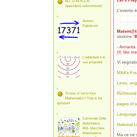
Let's Pla
M.C.D ed m.c.m:
ripassiamo velocemente!
L'evento è 
Numeri
Palindromi
Matem@t
sezione "
-
Annarita 
(
If, like m
L'addizione e le
Vi segnalo 
sue proprietà
MAA’s Fou
Lines, ang
Richmond 
To love or not to love
Mathematics? That is the
question!
pages of 
Language 
Carnevale Della
Matematica
National L
#69- Macchine
Matematiche
Ma ce ne s