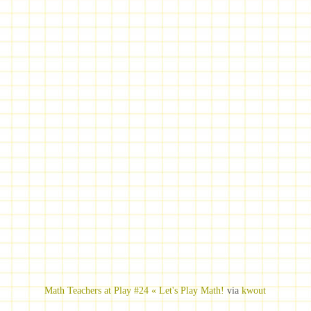
Math Teachers at Play #24 « Let's Play Math!
via
kwout