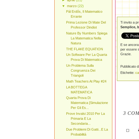
▼
marzo
(22)
Pál Erdős, Il Matematico
Errante
Ti invito a 
Prima Lezione Di Mate Del
Semplice, b
Professor Dindiot
Nature By Numbers Spiega
La Matematica Nella
Natura
E se ancora 
THE FLAKE EQUATION
per essere s
Grazie.
Un Software Per La Quarta
Prova Di Matematica
Un Problema Sulla
Pubblicato 
Congruenza Dei
Etichette:
ca
Triangoli
Math Teachers At Play #24
LA BOTTEGA
MATEMATICA
Quarta Prova Di
Matematica [Simulazione
Per Gli Es...
3 COM
Prove Invalsi 2010 Per La
Primaria E La
Secondaria...
Due Problemi Di Gatti...E La
Probabilità