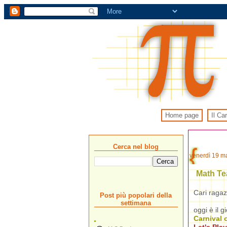
Home page
Il Ca
Cerca nel blog
venerdì 19 m
Math Te
Cari ragazz
Post più popolari della
settimana
oggi è il g
Carnival 