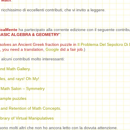
y Math
.
ricchissimo di eccellenti contributi, che vi invito a leggere.
icaMente
ha partecipato alla corrente edizione con il seguente contribu
BASIC ALGEBRA & GEOMETRY
":
solves an Ancient Greek fraction puzzle in
Il Problema Del Sepolcro Di 
e, you need a translation
,
Google
did a fair job
.)
alcuni contributi molto interessanti:
nd Math Gallery
.
les, and rays! Oh My!
Math Salon – Symmetry
sample puzzles
and Retention of Math Concepts
.
ibrary of Virtual Manipulatives
ono molti altri che non ho ancora letto con la dovuta attenzione.