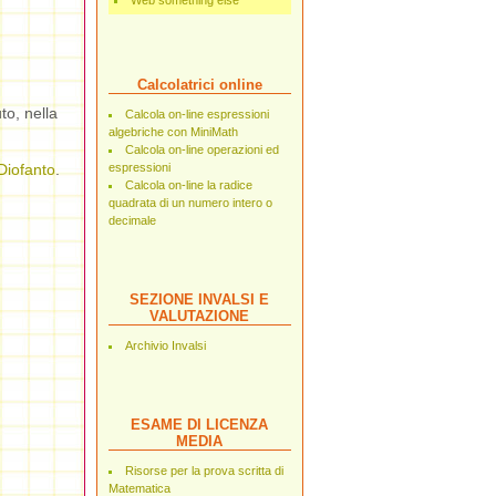
Web something else
Calcolatrici online
to, nella
Calcola on-line espressioni
algebriche con MiniMath
Calcola on-line operazioni ed
Diofanto
.
espressioni
Calcola on-line la radice
quadrata di un numero intero o
decimale
SEZIONE INVALSI E
VALUTAZIONE
Archivio Invalsi
ESAME DI LICENZA
MEDIA
Risorse per la prova scritta di
Matematica