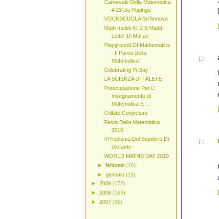
Carnevale Della Matematica
# 23 Da Popinga
VOCESCUOLA Si Rinnova
Math Inside N. 2 E Madd-
Letter Di Marzo
Playground Of Mathematics
- Il Parco Della
Matematica
Celebrating Pi Day
LA SCIENZA DI TALETE
Preocupazione Per L'
Insegnamento di
Matematica E ...
Collatz Conjecture
Festa Della Matematica
2010
Il Problema Del Sepolcro Di
Diofanto
WORLD MATHS DAY 2010
►
febbraio
(16)
►
gennaio
(13)
►
2009
(172)
►
2008
(163)
►
2007
(95)