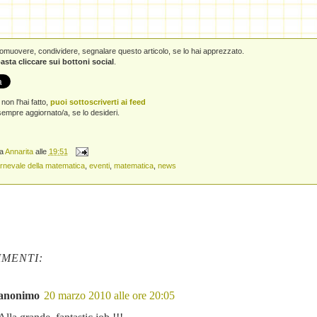
promuovere, condividere, segnalare questo articolo, se lo hai apprezzato.
asta cliccare sui bottoni social
.
non l'hai fatto,
puoi sottoscriverti ai feed
empre aggiornato/a, se lo desideri.
da
Annarita
alle
19:51
rnevale della matematica
,
eventi
,
matematica
,
news
MENTI:
anonimo
20 marzo 2010 alle ore 20:05