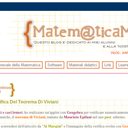
rnevale della Matematica
Software
Materiali didattici
Link
Learn
ebbraio
0
fica Del Teorema Di Viviani
 e cari lettori
, ho realizzato un'applet con
Geogebra
per verificare numericamente,
amiche, il
teorema di Viviani
, trattato da
Maurizio Epifani
nel suo
post
odierno.
screenshot dell'articolo da "
Ai Margini
" e l'immagine della verifica svolta con
Ge