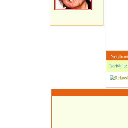
Post più re
Iscriviti a: