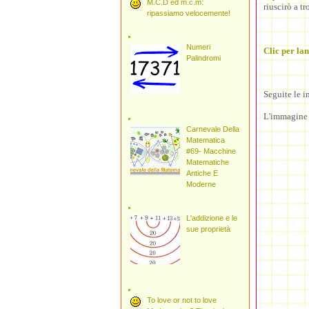
M.C.D ed m.c.m:
riuscirò a t
ripassiamo velocemente!
Numeri
Clic per lan
Palindromi
Seguite le i
L'immagine d
Carnevale Della
Matematica
#69- Macchine
Matematiche
Antiche E
Moderne
L'addizione e le
sue proprietà
To love or not to love