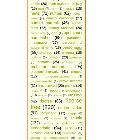
studio
(20)
math teachers at play
(15)
musica
(15)
mcd
(7)
mcm
(8)
news
(71)
numeri
(62)
numeri
numeri irrazionali
(27)
interi
(4)
numeri naturali
(46)
numeri
primi
(22)
numeri razionali
(20)
operazioni
oeis
(4)
numeri reali
(2)
numeriche
(68)
paradossi
matematici
(27)
percorsi di
personaggi
apprendimento
(18)
(59)
pi greco
(14)
pitagora
(18)
poligoni
(23)
poliedri
(6)
potenze
primaria
(25)
(8)
probabilita
(2)
problemi matematici
(95)
problemi ricreativi
(41)
progetti
(12)
programmazione
(3)
prove desame
proporzionalita
(4)
(32)
prove invalsi
(20)
puzzle
(14)
rapporti e proporzioni
racconti
(3)
(10)
riflessioni
relativi
(2)
ricerca
(2)
risorse
risorse
(65)
(42)
free
(230)
risorse video
(91)
rompicapo
(12)
saggi
(8)
scuola
scienze
(5)
scrutini
(2)
(132)
scuola e didattica
(5)
secondaria
(94)
serie
(11)
sezione aurea
(13)
simmetrie
(9)
sistemi di numerazione
(6)
siti