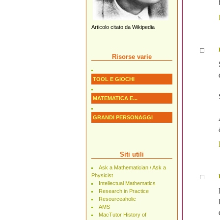
Articolo citato da Wikipedia
Risorse varie
TOOL E GIOCHI
MATEMATICA E...
GRANDI PERSONAGGI
Siti utili
Ask a Mathematician / Ask a
Physicist
Intellectual Mathematics
Research in Practice
Resourceaholic
AMS
MacTutor History of