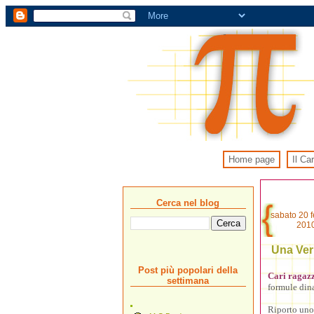
Home page
Il Ca
Cerca nel blog
sabato 20 f
201
Una Veri
Post più popolari della
Cari ragazzi
settimana
formule din
Riporto uno 