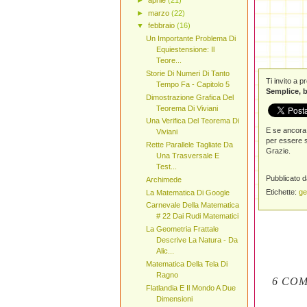
►
marzo
(22)
▼
febbraio
(16)
Un Importante Problema Di
Equiestensione: Il
Teore...
Storie Di Numeri Di Tanto
Ti invito a 
Tempo Fa - Capitolo 5
Semplice, b
Dimostrazione Grafica Del
Teorema Di Viviani
Una Verifica Del Teorema Di
E se ancora 
Viviani
per essere s
Rette Parallele Tagliate Da
Grazie.
Una Trasversale E
Test...
Pubblicato 
Archimede
Etichette:
ge
La Matematica Di Google
Carnevale Della Matematica
# 22 Dai Rudi Matematici
La Geometria Frattale
Descrive La Natura - Da
Alic...
Matematica Della Tela Di
Ragno
6 COM
Flatlandia E Il Mondo A Due
Dimensioni