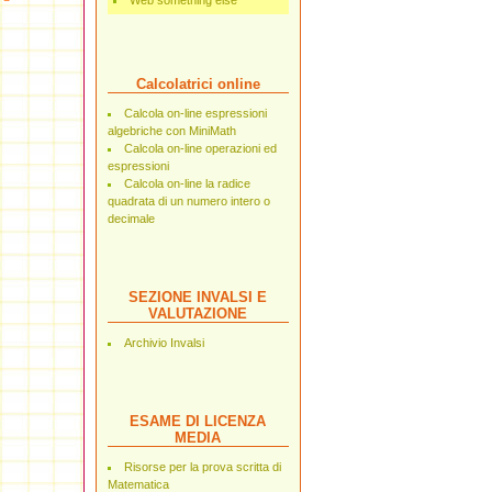
Web something else
Calcolatrici online
Calcola on-line espressioni
algebriche con MiniMath
Calcola on-line operazioni ed
espressioni
Calcola on-line la radice
quadrata di un numero intero o
decimale
SEZIONE INVALSI E
VALUTAZIONE
Archivio Invalsi
ESAME DI LICENZA
MEDIA
Risorse per la prova scritta di
Matematica