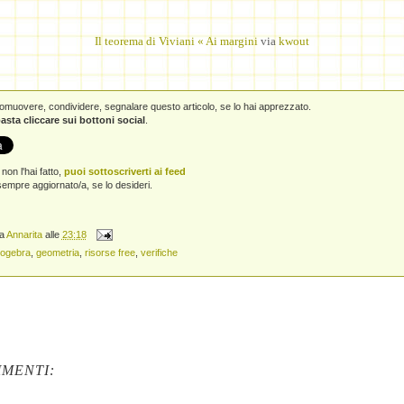
Il teorema di Viviani « Ai margini
via
kwout
promuovere, condividere, segnalare questo articolo, se lo hai apprezzato.
asta cliccare sui bottoni social
.
non l'hai fatto,
puoi sottoscriverti ai feed
empre aggiornato/a, se lo desideri.
da
Annarita
alle
23:18
ogebra
,
geometria
,
risorse free
,
verifiche
MENTI: