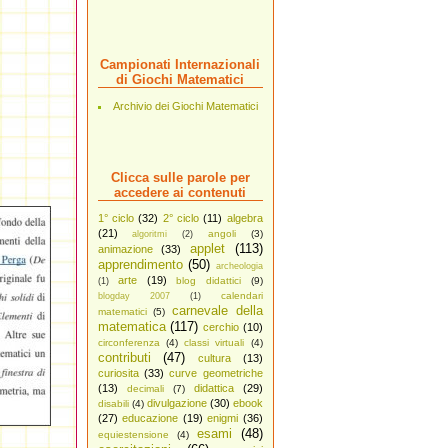
Campionati Internazionali
di Giochi Matematici
Archivio dei Giochi Matematici
Clicca sulle parole per
accedere ai contenuti
1° ciclo
(32)
2° ciclo
(11)
algebra
(21)
angoli
(3)
algoritmi
(2)
applet
(113)
animazione
(33)
apprendimento
(50)
archeologia
arte
(19)
blog didattici
(9)
(1)
calendari
blogday 2007
(1)
carnevale della
matematici
(5)
matematica
(117)
cerchio
(10)
circonferenza
(4)
classi virtuali
(4)
contributi
(47)
cultura
(13)
curiosita
(33)
curve geometriche
(13)
didattica
(29)
decimali
(7)
divulgazione
(30)
ebook
disabili
(4)
(27)
educazione
(19)
enigmi
(36)
esami
(48)
equiestensione
(4)