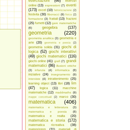
esercitazioni
(66)
esercizi
eventi
online
(13)
espressioni
(7)
(173)
excel
(10)
fattorizzazione
(2)
festivita
(30)
fibonacci
(9)
fisica
(2)
frattali
(13)
frazioni
formazione
(3)
(25)
fumetti
(12)
gare matematiche
geogebra
(137)
(6)
geometria
(220)
geometria e
geometria analitica
(3)
arte
(20)
geometria e poesia
(2)
giochi di
geometria solida
(31)
logica
(52)
giochi interattivi
(49)
giochi matematici
(116)
grandi
giochi online
(41)
grafi
(7)
matematici
(86)
illusioni ottiche
(3)
infanzia
(4)
informatica
(8)
iniziative
(24)
insegnamento
(9)
intrattenimento
(25)
interviste
(4)
lim
learning object
(13)
libri
(18)
(47)
logica
(11)
macchine
matematiche
(12)
maddmaths
(9)
marco
(30)
mappe concettuali
(2)
matematica
(406)
matematica e letteratura
(3)
matematica e poesia
(8)
matematica e realta
(20)
matematica e storia
(172)
matematica ricreativa
(38)
matepristem
(31)
materiali di