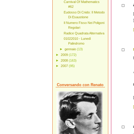
Carnival Of Mathematics
#62
Eudosso Di Cnido: Il Metodo
Di Esaustione
Il Numero Fisso Nei Poligoni
Regolari
Radice Quadrata Alternativa
01022010 - Lunedì
Palindromo
►
gennaio
(13)
►
2009
(172)
►
2008
(163)
►
2007
(95)
Conversando con Renato