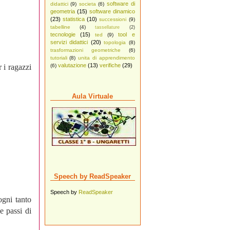
software di
didattici
(9)
societa
(6)
geometria
(15)
software dinamico
(23)
statistica
(10)
successioni
(9)
tabelline
(4)
tassellature
(2)
tecnologie
(15)
tool e
ted
(9)
servizi didattici
(20)
topologia
(8)
trasformazioni geometriche
(6)
tutoriali
(8)
unita di apprendimento
valutazione
(13)
verifiche
(29)
 i ragazzi
(6)
Aula Virtuale
Speech by ReadSpeaker
Speech by
ReadSpeaker
ogni tanto
e passi di