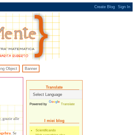
ing Object
Banner
Translate
Powered by
Translate
 grazie alle
I miei blog
Scientificando
ogebra
. Se