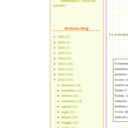
Mathematics? That is the
question!
Archivio blog
Lo screeshot
►
2025
(3)
►
2019
(3)
►
2016
(7)
►
2015
(21)
►
2014
(42)
►
2013
(104)
►
2012
(211)
►
2011
(109)
▼
2010
(197)
►
dicembre
(18)
►
novembre
(16)
►
ottobre
(10)
►
settembre
(14)
►
agosto
(12)
►
luglio
(13)
►
giugno
(19)
►
maggio
(23)
►
aprile
(21)