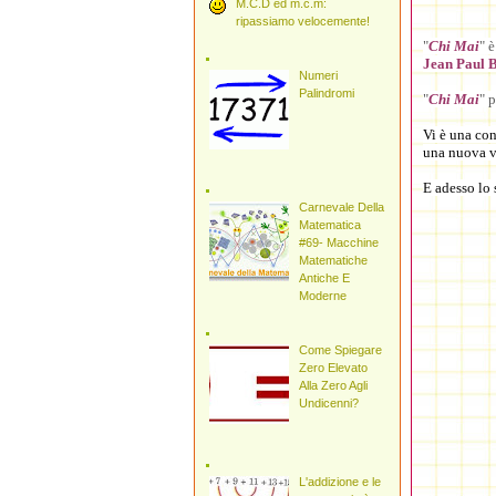
M.C.D ed m.c.m:
ripassiamo velocemente!
"
Chi Mai
" 
Jean Paul
Numeri
Palindromi
"
Chi Mai
" 
Vi è una con
una nuova v
E adesso lo 
Carnevale Della
Matematica
#69- Macchine
Matematiche
Antiche E
Moderne
Come Spiegare
Zero Elevato
Alla Zero Agli
Undicenni?
L'addizione e le