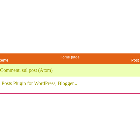
Home page
cente
Post 
Commenti sul post (Atom)