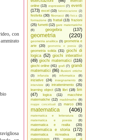
esercitazioni
(66)
esercizi
eventi
online
(13)
espressioni
(7)
(173)
excel
(10)
fattorizzazione
(2)
festivita
(30)
fibonacci
(9)
fisica
(2)
frattali
(13)
frazioni
formazione
(3)
(25)
fumetti
(12)
gare matematiche
geogebra
(137)
(6)
video, con
geometria
(220)
 ammirato
geometria e
geometria analitica
(3)
arte
(20)
geometria e poesia
(2)
giochi di
geometria solida
(31)
logica
(52)
giochi interattivi
(49)
giochi matematici
(116)
grandi
giochi online
(41)
grafi
(7)
matematici
(86)
illusioni ottiche
(3)
infanzia
(4)
informatica
(8)
iniziative
(24)
insegnamento
(9)
intrattenimento
(25)
interviste
(4)
lim
learning object
(13)
libri
(18)
abio
(47)
logica
(11)
macchine
matematiche
(12)
maddmaths
(9)
marco
(30)
mappe concettuali
(2)
matematica
(406)
matematica e letteratura
(3)
matematica e poesia
(8)
matematica e realta
(20)
matematica e storia
(172)
avigliosa
matematica ricreativa
(38)
matepristem
(31)
materiali di