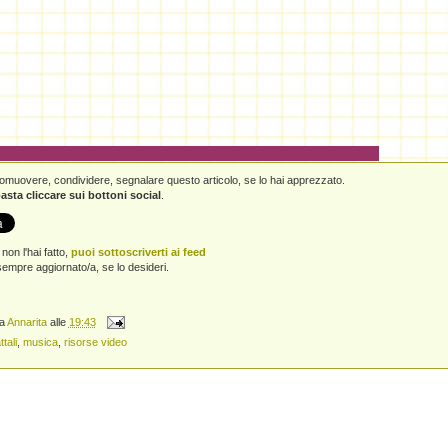
promuovere, condividere, segnalare questo articolo, se lo hai apprezzato.
asta cliccare sui bottoni social
.
non l'hai fatto,
puoi sottoscriverti ai feed
empre aggiornato/a, se lo desideri.
da
Annarita
alle
19:43
ttali
,
musica
,
risorse video