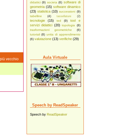
software di
didattici
(9)
societa
(6)
geometria
(15)
software dinamico
(23)
statistica
(10)
successioni
(9)
tabelline
(4)
tassellature
(2)
tecnologie
(15)
tool e
ted
(9)
servizi didattici
(20)
topologia
(8)
trasformazioni geometriche
(6)
tutoriali
(8)
unita di apprendimento
valutazione
(13)
verifiche
(29)
(6)
Aula Virtuale
più vecchio
Speech by ReadSpeaker
Speech by
ReadSpeaker