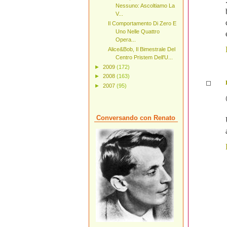
Nessuno: Ascoltiamo La
V...
Il Comportamento Di Zero E
Uno Nelle Quattro
Opera...
Alice&Bob, Il Bimestrale Del
Centro Pristem Dell'U...
►
2009
(172)
►
2008
(163)
►
2007
(95)
Conversando con Renato