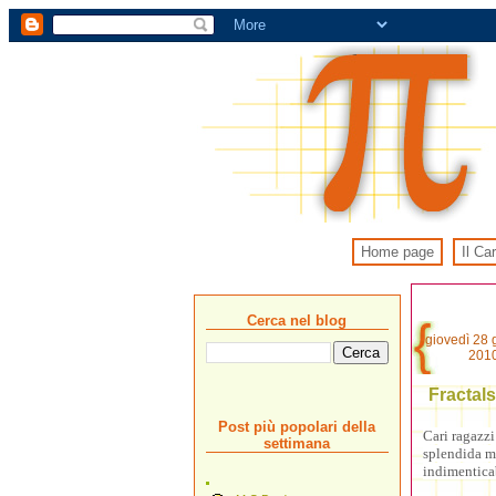
Home page
Il Ca
Cerca nel blog
giovedì 28
201
Fractals
Post più popolari della
Cari ragazzi
settimana
splendida m
indimenticab