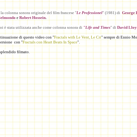
è la colonna sonora originale del film francese "
Le Professionel
" (1981) di
George 
 Belmondo
e
Robert Hossein
.
poi è stata utilizzata anche come colonna sonora di
"Life and Times
" di
David Lloy
tinuazione di questo video con "
Fractals with Le Vent, Le Cri
" sempre di Ennio Mo
ersione con "
Fractals con Heart Beats In Space
".
splendido filmato.