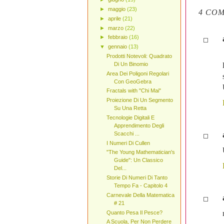
►
maggio
(23)
4 COM
►
aprile
(21)
►
marzo
(22)
►
febbraio
(16)
▼
gennaio
(13)
Prodotti Notevoli: Quadrato
Di Un Binomio
Area Dei Poligoni Regolari
Con GeoGebra
Fractals with "Chi Mai"
Proiezione Di Un Segmento
Su Una Retta
Tecnologie Digitali E
Apprendimento Degli
Scacchi ...
I Numeri Di Cullen
"The Young Mathematician's
Guide": Un Classico
Del...
Storie Di Numeri Di Tanto
Tempo Fa - Capitolo 4
Carnevale Della Matematica
# 21
Quanto Pesa Il Pesce?
A Scuola, Per Non Perdere