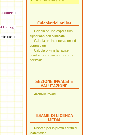
Web something else
Lautner
con
Calcolatrici online
d George.
Calcola on-line espressioni
algebriche con MiniMath
rricone, e
Calcola on-line operazioni ed
espressioni
Calcola on-line la radice
quadrata di un numero intero o
decimale
SEZIONE INVALSI E
VALUTAZIONE
Archivio Invalsi
ESAME DI LICENZA
MEDIA
Risorse per la prova scritta di
Matematica