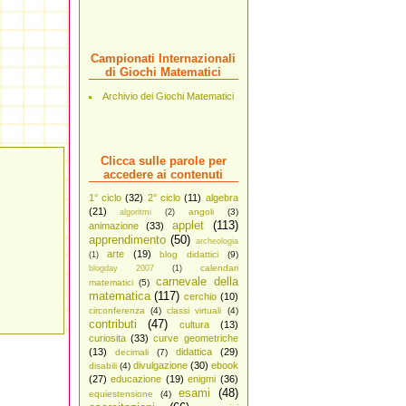
Campionati Internazionali
di Giochi Matematici
Archivio dei Giochi Matematici
Clicca sulle parole per
accedere ai contenuti
1° ciclo
(32)
2° ciclo
(11)
algebra
(21)
angoli
(3)
algoritmi
(2)
applet
(113)
animazione
(33)
apprendimento
(50)
archeologia
arte
(19)
blog didattici
(9)
(1)
calendari
blogday 2007
(1)
carnevale della
matematici
(5)
matematica
(117)
cerchio
(10)
circonferenza
(4)
classi virtuali
(4)
contributi
(47)
cultura
(13)
curiosita
(33)
curve geometriche
(13)
didattica
(29)
decimali
(7)
divulgazione
(30)
ebook
disabili
(4)
(27)
educazione
(19)
enigmi
(36)
esami
(48)
equiestensione
(4)