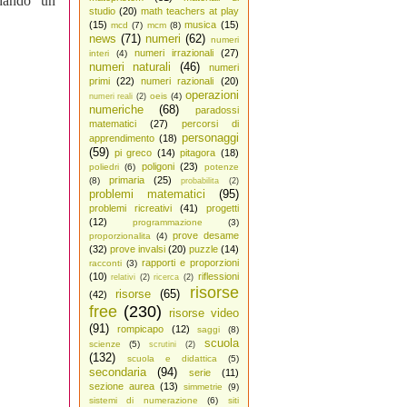
rdando un
studio
(20)
math teachers at play
(15)
musica
(15)
mcd
(7)
mcm
(8)
news
(71)
numeri
(62)
numeri
numeri irrazionali
(27)
interi
(4)
numeri naturali
(46)
numeri
primi
(22)
numeri razionali
(20)
operazioni
oeis
(4)
numeri reali
(2)
numeriche
(68)
paradossi
matematici
(27)
percorsi di
personaggi
apprendimento
(18)
(59)
pi greco
(14)
pitagora
(18)
poligoni
(23)
poliedri
(6)
potenze
primaria
(25)
(8)
probabilita
(2)
problemi matematici
(95)
problemi ricreativi
(41)
progetti
(12)
programmazione
(3)
prove desame
proporzionalita
(4)
(32)
prove invalsi
(20)
puzzle
(14)
rapporti e proporzioni
racconti
(3)
(10)
riflessioni
relativi
(2)
ricerca
(2)
risorse
risorse
(65)
(42)
free
(230)
risorse video
(91)
rompicapo
(12)
saggi
(8)
scuola
scienze
(5)
scrutini
(2)
(132)
scuola e didattica
(5)
secondaria
(94)
serie
(11)
sezione aurea
(13)
simmetrie
(9)
sistemi di numerazione
(6)
siti