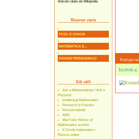
Articolo citato da Wikipedia
Risorse varie
TOOL E GIOCHI
MATEMATICA E...
GRANDI PERSONAGGI
Post più re
Iscriviti a:
Siti utili
Ask a Mathematician / Ask a
Physicist
Intellectual Mathematics
Research in Practice
Resourceaholic
AMS
MacTutor History of
Mathematics archive
Il Circolo matematico +
Risorse online