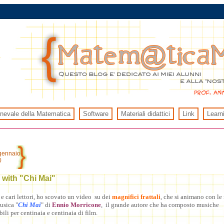
rnevale della Matematica
Software
Materiali didattici
Link
Learn
 gennaio
0
 with "Chi Mai"
 e cari lettori, ho scovato un video su dei
magnifici frattali
, che si animano con le 
usica "
Chi Mai
" di
Ennio Morricone
, il grande autore che ha composto musiche
ili per centinaia e centinaia di film.