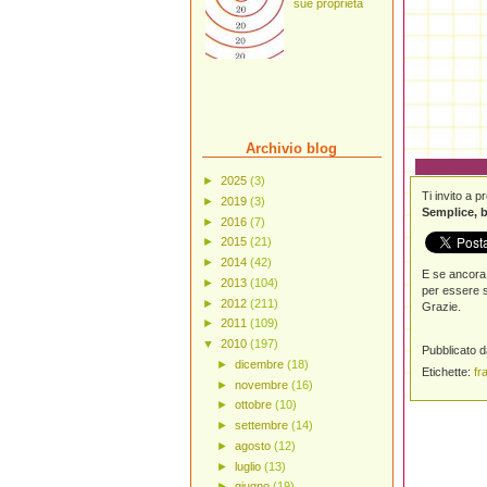
sue proprietà
Archivio blog
►
2025
(3)
Ti invito a 
►
2019
(3)
Semplice, b
►
2016
(7)
►
2015
(21)
►
2014
(42)
E se ancora 
►
2013
(104)
per essere s
►
2012
(211)
Grazie.
►
2011
(109)
▼
2010
(197)
Pubblicato 
►
dicembre
(18)
Etichette:
fra
►
novembre
(16)
►
ottobre
(10)
►
settembre
(14)
►
agosto
(12)
►
luglio
(13)
►
giugno
(19)