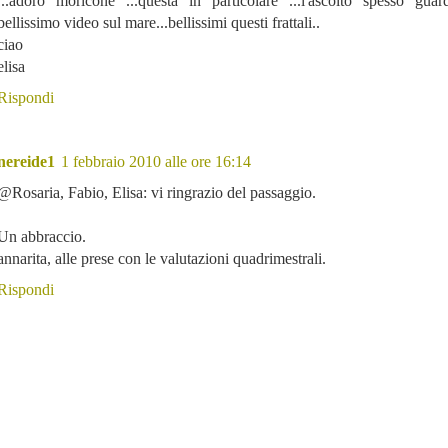
...adoro moricone ...questa in particolare ...l'ascolto spesso gua
bellissimo video sul mare...bellissimi questi frattali..
ciao
elisa
Rispondi
nereide1
1 febbraio 2010 alle ore 16:14
@Rosaria, Fabio, Elisa: vi ringrazio del passaggio.
Un abbraccio.
annarita, alle prese con le valutazioni quadrimestrali.
Rispondi